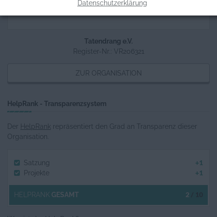
Datenschutzerklärung
Tatendrang e.V.
Register-Nr.: VR206321
ZUR ORGANISATION
HelpRank - Transparenzsystem
Der
HelpRank
repräsentiert den Grad an Transparenz dieser
Organisation.
+1
Satzung
+1
Projekte
2
/ 10
HELPRANK
GESAMT