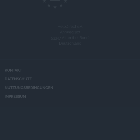
HelpDirect e.V.
Ahrweg 107
53347 Alfter (bei Bonn)
Deutschland
KONTAKT
DATENSCHUTZ
NUTZUNGSBEDINGUNGEN
IMPRESSUM