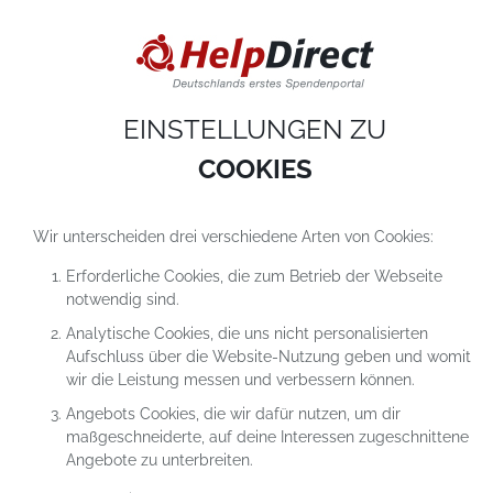
DIESE WEBSITE VERWENDET COOKIES
Cookies sind kleine Textdateien, die auf einem Computer heruntergeladen werde
sobald du unsere Website nutzt. Cookies setzen wir hauptsächlich dazu ein, dam
du unser Angebot richtig nutzen kannst. Mehr erfährst du in
unseren
Datenschutzerklärungen
.
EINSTELLUNGEN ZU
COOKIE-Einstellungen
ALLES ABLEHNEN
ALLE AKZEPTIEREN
COOKIES
Wir unterscheiden drei verschiedene Arten von Cookies:
Erforderliche Cookies, die zum Betrieb der Webseite
notwendig sind.
Analytische Cookies, die uns nicht personalisierten
Aufschluss über die Website-Nutzung geben und womit
SPENDEN AN
wir die Leistung messen und verbessern können.
SPENDE AN TATENDRANG E.V.
Angebots Cookies, die wir dafür nutzen, um dir
maßgeschneiderte, auf deine Interessen zugeschnittene
Angebote zu unterbreiten.