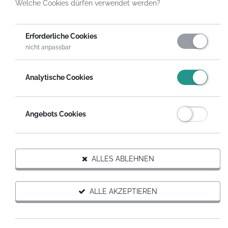
Welche Cookies dürfen verwendet werden?
HelpDirect
Spenden an Hilfsprojekte
Hilfe für Spende an Tatendrang e.V.
Gutschein Spende
Erforderliche Cookies
nicht anpassbar
Analytische Cookies
Angebots Cookies
Trägerorganisation des Projekts
ALLES ABLEHNEN
ALLE AKZEPTIEREN