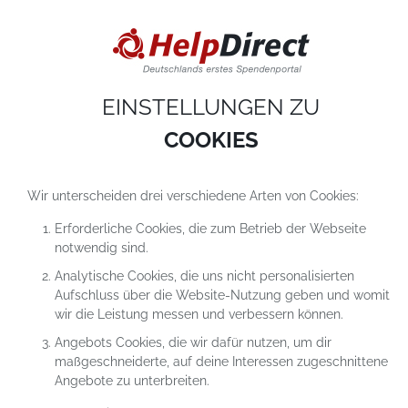
DIESE WEBSITE VERWENDET COOKIES
Cookies sind kleine Textdateien, die auf einem Computer heruntergeladen werde
sobald du unsere Website nutzt. Cookies setzen wir hauptsächlich dazu ein, dam
du unser Angebot richtig nutzen kannst. Mehr erfährst du in
unseren
Datenschutzerklärungen
.
EINSTELLUNGEN ZU
COOKIE-Einstellungen
ALLES ABLEHNEN
ALLE AKZEPTIEREN
COOKIES
Wir unterscheiden drei verschiedene Arten von Cookies:
Erforderliche Cookies, die zum Betrieb der Webseite
notwendig sind.
Analytische Cookies, die uns nicht personalisierten
Aufschluss über die Website-Nutzung geben und womit
SPENDEN
POOLS
wir die Leistung messen und verbessern können.
Angebots Cookies, die wir dafür nutzen, um dir
maßgeschneiderte, auf deine Interessen zugeschnittene
Angebote zu unterbreiten.
HelpDirect
Spenden an Hilfsprojekte
Spendenpools