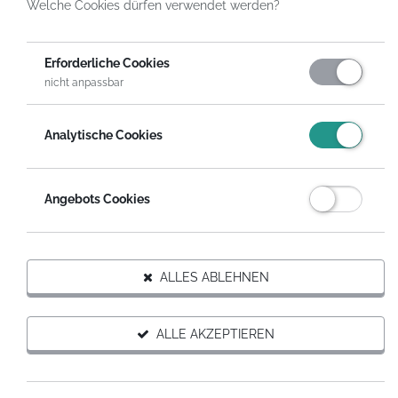
Welche Cookies dürfen verwendet werden?
ZURÜCK ZU HILFSPROJEKTEN
Erforderliche Cookies
nicht anpassbar
10
Analytische Cookies
SPENDENPOOLS
Du möchtest mit deiner Spende möglichst viele Hilfsprojekte
Angebots Cookies
eines Themas unterstützen? HelpDirect bündelt für dich die
wichtigsten Themenprojekte in Spendenpools. So erreicht deine
Spende gleichmäßig alle Projekte dieses Themas.
ALLES ABLEHNEN
ALLE AKZEPTIEREN