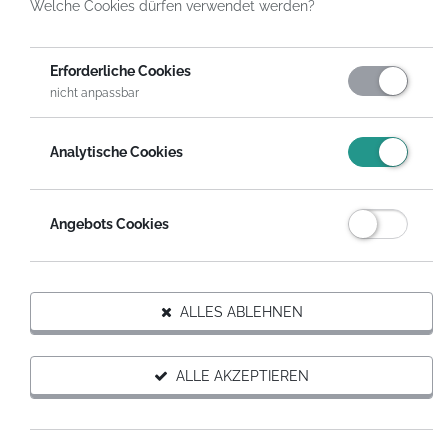
Welche Cookies dürfen verwendet werden?
HelpDirect
Spenden an Hilfsprojekte
Hilfe für Spende an Tatendrang e.V.
Erforderliche Cookies
FÜR DIESES PROJEKT SPENDEN
nicht anpassbar
Auf Wunsch erhältst du eine steuerabzugsfähige
Analytische Cookies
Spendenquittung.
SPENDEN MIT SPENDENGUTSCHEIN
Angebots Cookies
Hilfsprojekt weiterempfehlen
ALLES ABLEHNEN
ALLE AKZEPTIEREN
Informationen zum Projekt