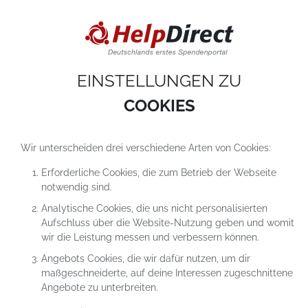
DIESE WEBSITE VERWENDET COOKIES
Cookies sind kleine Textdateien, die auf einem Computer heruntergeladen werde
sobald du unsere Website nutzt. Cookies setzen wir hauptsächlich dazu ein, dam
du unser Angebot richtig nutzen kannst. Mehr erfährst du in
unseren
Datenschutzerklärungen
.
EINSTELLUNGEN ZU
COOKIE-Einstellungen
ALLES ABLEHNEN
ALLE AKZEPTIEREN
COOKIES
Wir unterscheiden drei verschiedene Arten von Cookies:
Erforderliche Cookies, die zum Betrieb der Webseite
notwendig sind.
Analytische Cookies, die uns nicht personalisierten
Aufschluss über die Website-Nutzung geben und womit
SPENDEN FÜR DAS PROJEKT
wir die Leistung messen und verbessern können.
SPENDE AN TATENDRANG E.V.
Angebots Cookies, die wir dafür nutzen, um dir
maßgeschneiderte, auf deine Interessen zugeschnittene
Angebote zu unterbreiten.