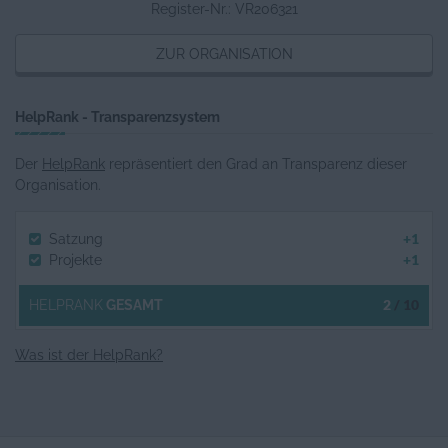
Register-Nr.: VR206321
ZUR ORGANISATION
HelpRank - Transparenzsystem
Der
HelpRank
repräsentiert den Grad an Transparenz dieser
Organisation.
+1
Satzung
+1
Projekte
2
/ 10
HELPRANK
GESAMT
Was ist der HelpRank?