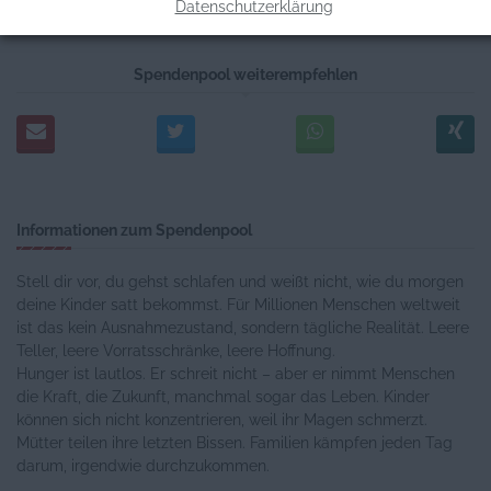
SPENDEN MIT SPENDENGUTSCHEIN
Datenschutzerklärung
Spendenpool weiterempfehlen
Informationen zum Spendenpool
Stell dir vor, du gehst schlafen und weißt nicht, wie du morgen
deine Kinder satt bekommst. Für Millionen Menschen weltweit
ist das kein Ausnahmezustand, sondern tägliche Realität. Leere
Teller, leere Vorratsschränke, leere Hoffnung.
Hunger ist lautlos. Er schreit nicht – aber er nimmt Menschen
die Kraft, die Zukunft, manchmal sogar das Leben. Kinder
können sich nicht konzentrieren, weil ihr Magen schmerzt.
Mütter teilen ihre letzten Bissen. Familien kämpfen jeden Tag
darum, irgendwie durchzukommen.