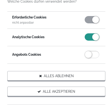
Welche Cookies dürfen verwendet werden?
Erforderliche Cookies
nicht anpassbar
SPENDENPOOL
HUNGER UND ARMUT
Analytische Cookies
Angebots Cookies
HelpDirect
Spenden an Hilfsprojekte
Spendenpools
Spendenpool Hunger und Armut
ALLES ABLEHNEN
FÜR DIESES THEMA SPENDEN
Auf Wunsch erhältst du eine steuerabzugsfähige
ALLE AKZEPTIEREN
Spendenquittung.