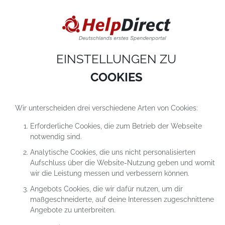
DIESE WEBSITE VERWENDET COOKIES
Cookies sind kleine Textdateien, die auf einem Computer heruntergeladen werde
sobald du unsere Website nutzt. Cookies setzen wir hauptsächlich dazu ein, dam
du unser Angebot richtig nutzen kannst. Mehr erfährst du in
unseren
Datenschutzerklärungen
.
EINSTELLUNGEN ZU
COOKIE-Einstellungen
ALLES ABLEHNEN
ALLE AKZEPTIEREN
COOKIES
Wir unterscheiden drei verschiedene Arten von Cookies:
Erforderliche Cookies, die zum Betrieb der Webseite
notwendig sind.
Analytische Cookies, die uns nicht personalisierten
Aufschluss über die Website-Nutzung geben und womit
wir die Leistung messen und verbessern können.
Angebots Cookies, die wir dafür nutzen, um dir
maßgeschneiderte, auf deine Interessen zugeschnittene
Angebote zu unterbreiten.