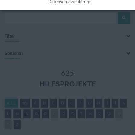
Hilfsprojektsuche
Datenschutzerklärung
Filter
Sortieren
625
HILFSPROJEKTE
ALLE
123
A
B
C
D
E
F
G
H
I
J
K
L
M
N
O
P
Q
R
S
T
U
V
W
X
Y
Z