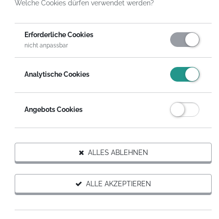
Welche Cookies dürfen verwendet werden?
HelpDirect
Spenden an Hilfsprojekte
Erforderliche Cookies
10
nicht anpassbar
SPENDENPOOLS
Analytische Cookies
ALLE ANZEIGEN
Angebots Cookies
ALLES ABLEHNEN
Spendenpool
ALLE AKZEPTIEREN
KINDERPROJEKTE