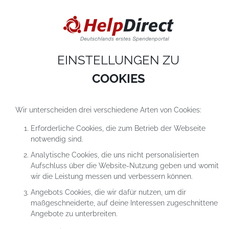
DIESE WEBSITE VERWENDET COOKIES
Cookies sind kleine Textdateien, die auf einem Computer heruntergeladen werde
sobald du unsere Website nutzt. Cookies setzen wir hauptsächlich dazu ein, dam
du unser Angebot richtig nutzen kannst. Mehr erfährst du in
unseren
Datenschutzerklärungen
.
EINSTELLUNGEN ZU
COOKIE-Einstellungen
ALLES ABLEHNEN
ALLE AKZEPTIEREN
COOKIES
Wir unterscheiden drei verschiedene Arten von Cookies:
Erforderliche Cookies, die zum Betrieb der Webseite
notwendig sind.
Analytische Cookies, die uns nicht personalisierten
Aufschluss über die Website-Nutzung geben und womit
SPENDEN AN
wir die Leistung messen und verbessern können.
HILFSPROJEKTE
Angebots Cookies, die wir dafür nutzen, um dir
maßgeschneiderte, auf deine Interessen zugeschnittene
Angebote zu unterbreiten.