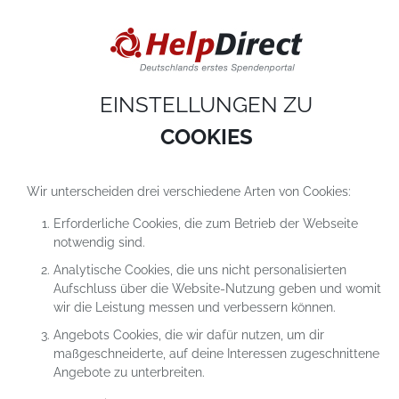
DIESE WEBSITE VERWENDET COOKIES
Cookies sind kleine Textdateien, die auf einem Computer heruntergeladen werde
sobald du unsere Website nutzt. Cookies setzen wir hauptsächlich dazu ein, dam
du unser Angebot richtig nutzen kannst. Mehr erfährst du in
unseren
Datenschutzerklärungen
.
EINSTELLUNGEN ZU
COOKIE-Einstellungen
ALLES ABLEHNEN
ALLE AKZEPTIEREN
COOKIES
Wir unterscheiden drei verschiedene Arten von Cookies:
Erforderliche Cookies, die zum Betrieb der Webseite
notwendig sind.
Analytische Cookies, die uns nicht personalisierten
Aufschluss über die Website-Nutzung geben und womit
SPENDEN FÜR DAS PROJEKT
wir die Leistung messen und verbessern können.
VÄTER IM BLICK – RAUM FÜR
Angebots Cookies, die wir dafür nutzen, um dir
AUSTAUSCH UND NEUE KRAFT
maßgeschneiderte, auf deine Interessen zugeschnittene
Angebote zu unterbreiten.