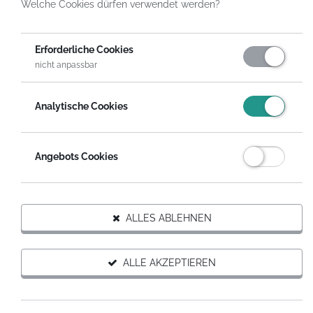
Welche Cookies dürfen verwendet werden?
HelpDirect
Spenden an Hilfsprojekte
Hilfe für Väter im Blick – Raum für Austausch und neue Kraft
Erforderliche Cookies
nicht anpassbar
FÜR DIESES PROJEKT SPENDEN
Analytische Cookies
Auf Wunsch erhältst du eine steuerabzugsfähige
Spendenquittung.
Angebots Cookies
SPENDEN MIT SPENDENGUTSCHEIN
ALLES ABLEHNEN
Hilfsprojekt weiterempfehlen
ALLE AKZEPTIEREN