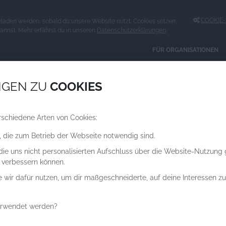
COOKIE-E
eladen werden, sobald du unsere Website nutzt. Cookies setzen
kannst. Mehr erfährst du in unseren
Datenschutzerklärungen
.
FÜR ORGANISATIONEN
Spenden an
NGEN ZU
COOKIES
ORGANISATIONEN
rschiedene Arten von Cookies:
, die zum Betrieb der Webseite notwendig sind.
 die uns nicht personalisierten Aufschluss über die Website-Nutzung
 verbessern können.
e wir dafür nutzen, um dir maßgeschneiderte, auf deine Interessen 
erwendet werden?