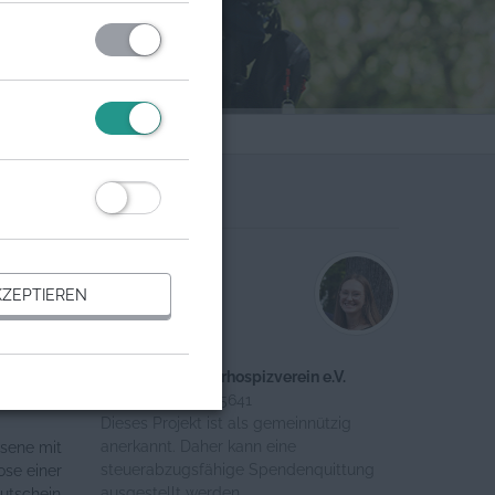
Organisation
Ansprechpartner
ZEPTIEREN
Lena Neuhaus
nzen
 wichtig,
Deutscher Kinderhospizverein e.V.
Register-Nr.: VR 5641
) machst
Dieses Projekt ist als gemeinnützig
anerkannt. Daher kann eine
hsene mit
steuerabzugsfähige Spendenquittung
ose einer
ausgestellt werden.
Gutschein