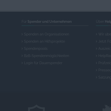
Für
Spender und Unternehmen
Über
Hel
Spenden an Organisationen
Wir übe
Spenden an Hilfsprojekte
Jetzt F
Spendenpools
Auszei
B2B-Spendenmöglichkeiten
HelpRa
Login für Dauerspender
Prüfzei
Pressec
Satzun