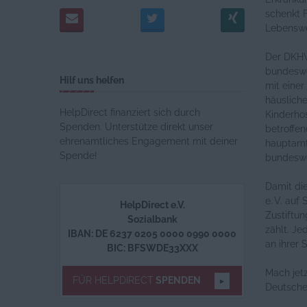
schenkt F
Lebensw
Der DKHV 
bundeswe
Hilf uns helfen
mit einer
häuslich
HelpDirect finanziert sich durch
Kinderho
Spenden. Unterstütze direkt unser
betroffen
ehrenamtliches Engagement mit deiner
hauptamt
Spende!
bundeswei
Damit di
e. V. auf
HelpDirect e.V.
Zustiftun
Sozialbank
zählt. Je
IBAN: DE 6237 0205 0000 0990 0000
an ihrer S
BIC: BFSWDE33XXX
Mach jet
FÜR HELPDIRECT
SPENDEN
Deutschen