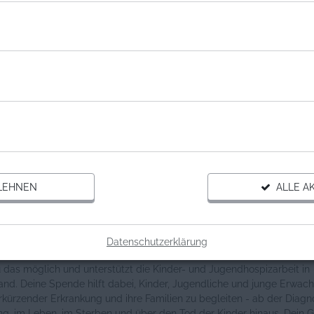
NISATION
SCHER KINDERHOSPIZVEREIN E.V.
r Kinderhospizverein e.V.
ne Informationen
ng auf dem Lebensweg
LEHNEN
ALLE AK
 Kind lebensverkürzend erkrankt, verändert sich das Leben einer ga
on einem Moment auf den anderen. In dieser Situation sind Menschen
nd, zuhören und unterstützen – verlässlich und langfristig.
Datenschutzerklärung
m Gutschein für den Deutschen Kinderhospizverein e. V. (DKHV e. V.
 das möglich und unterstützt die Kinder- und Jugendhospizarbeit in
and. Deine Spende hilft dabei, Kinder, Jugendliche und junge Erwac
kürzender Erkrankung und ihre Familien zu begleiten - ab der Diagn
ng, im Leben, im Sterben und über den Tod der Kinder hinaus. Dein 