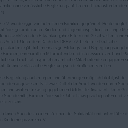
amilien eine verlässliche Begleitung auf ihrem oft herausfordernden
eg.
e. V. wurde 1990 von betroffenen Familien gegründet. Heute begleit
it über 30 ambulanten Kinder- und Jugendhospizdiensten junge M
 lebensverkürzenden Erkrankung, ihre Eltern und Geschwister in ihre
en Umfeld. Unter dem Dach des DKHV e.V. bietet die Deutsche
spizakademie jährlich mehr als 30 Bildungs- und Begegnungsangebo
e Familien, ehrenamtlich Mitarbeitende und Interessierte an. Rund 18
liche und mehr als 1.400 ehrenamtliche Mitarbeitende engagieren s
t für eine verlässliche Begleitung von betroffenen Familien.
ese Begleitung auch morgen und übermorgen möglich bleibt, ist de
 Spenden angewiesen. Fast zwei Drittel der Arbeit werden durch Spe
gen und weitere freiwillig gegebenen Geldmittel finanziert. Jeder Gu
de Spende hilft, Familien über viele Jahre hinweg zu begleiten und ve
eite zu sein.
zt deinen Spende zu einem Zeichen der Solidarität und unterstütze 
 Kinderhospizverein e.V.