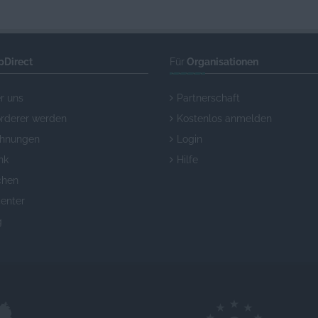
pDirect
Für
Organisationen
r uns
Partnerschaft
örderer werden
Kostenlos anmelden
chnungen
Login
nk
Hilfe
chen
enter
g