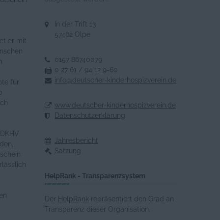
In der Trift 13
57462 Olpe
et er mit
enschen
0157 86740079
m
0 27 61 / 94 12 9-60
info@deutscher-kinderhospizverein.de
te für
0
ich
www.deutscher-kinderhospizverein.de
Datenschutzerklärung
r DKHV
Jahresbericht
nden,
Satzung
tschein
rlässlich
HelpRank - Transparenzsystem
den
Der
HelpRank
repräsentiert den Grad an
Transparenz dieser Organisation.