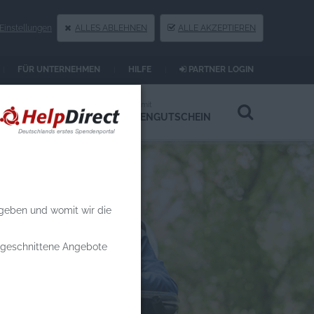
instellungen
ALLES ABLEHNEN
ALLE AKZEPTIEREN
FÜR UNTERNEHMEN
HILFE
PARTNER LOGIN
Spenden an
Spenden mit
HILFSPROJEKTE
SPENDENGUTSCHEIN
 geben und womit wir die
zugeschnittene Angebote