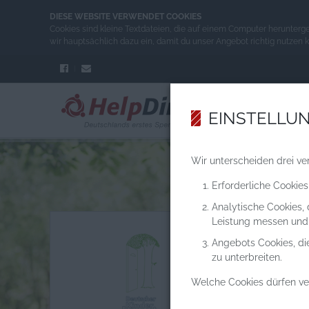
DIESE WEBSITE VERWENDET COOKIES
Cookies sind kleine Textdateien, die auf einem Computer herunterg
wir hauptsächlich dazu ein, damit du unser Angebot richtig nutzen 
EINSTELLU
Wir unterscheiden drei ve
Erforderliche Cookies
Analytische Cookies,
Leistung messen und
Angebots Cookies, di
zu unterbreiten.
Welche Cookies dürfen v