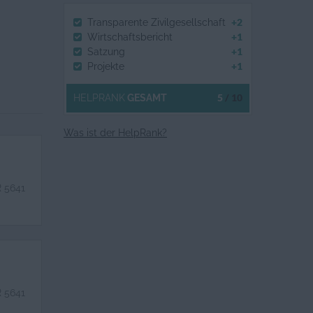
+2
Transparente Zivilgesellschaft
+1
Wirtschaftsbericht
+1
Satzung
+1
Projekte
5
/ 10
HELPRANK
GESAMT
Was ist der HelpRank?
R 5641
R 5641