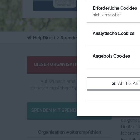
ORGA
Erforderliche Cookies
DEUT
nicht anpassbar
Analytische Cookies
HelpDirect
Spenden an Organisationen
Deutsche
Angebots Cookies
Allgemei
DIESER ORGANISATION SPENDEN
Begleitu
Auf Wunsch erhältst du eine
ALLES AB
Wenn ein
steuerabzugsfähige Spendenquittung.
Familie v
die da si
SPENDEN MIT SPENDENGUTSCHEIN
Mit deine
du genau
Deutschl
Organisation weiterempfehlen
lebensver
Erkranku