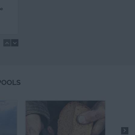
ne
POOLS