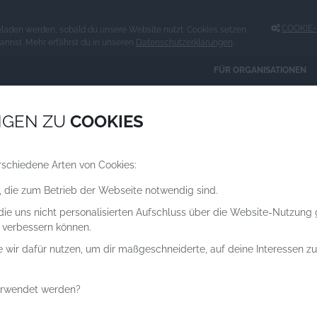
COOKIE-E
eladen werden, sobald du unsere Website nutzt. Cookies setzen
kannst. Mehr erfährst du in unseren
Datenschutzerklärungen
.
FÜR ORGANISATIONEN
Spenden an
NGEN ZU
COOKIES
ORGANISATIONEN
rschiedene Arten von Cookies:
, die zum Betrieb der Webseite notwendig sind.
IKA:
N,
 die uns nicht personalisierten Aufschluss über die Website-Nutzung
T
 verbessern können.
e wir dafür nutzen, um dir maßgeschneiderte, auf deine Interessen 
erwendet werden?
n Äthiopien, Kenia und Somalia vor Ort