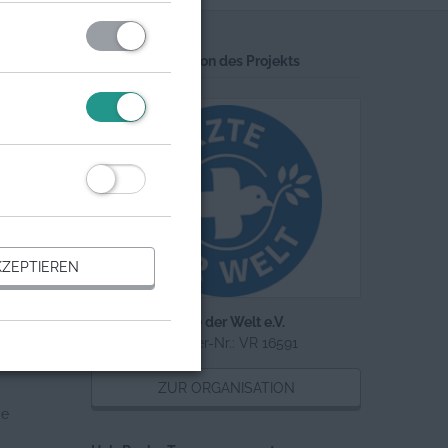
Trägerorganisation des Projekts
ZEPTIEREN
Ärzte der Welt e.V.
Register-Nr.: VR 16591
ZUR ORGANISATION
ie