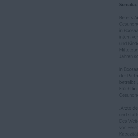
Somalia: 
Bereits A
Gesundhe
in Boosa
intern ve
und Kind
Mittelpu
Jahren so
In Boosa
der Partn
betreibt 
Flüchtli
Gesundhei
„Ärzte de
und stat
Des Weite
von Pers
Kapazitä