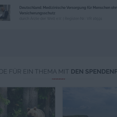
Deutschland: Medizinische Versorgung für Menschen oh
Versicherungsschutz
durch Ärzte der Welt e.V. | Register-Nr.: VR 16591
München: Medizinische Versorgung für Nichtversicherte
durch Ärzte der Welt e.V. | Register-Nr.: VR 16591
DE FÜR EIN THEMA MIT
DEN SPENDEN
Jemen: Humanitäre Katastrophe
durch Ärzte der Welt e.V. | Register-Nr.: VR 16591