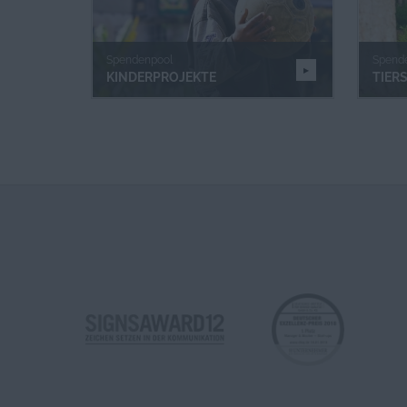
Spendenpool
Spend
KINDERPROJEKTE
TIER