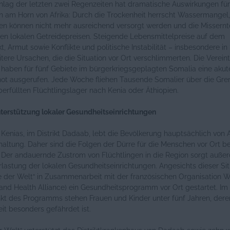
hlag der letzten zwei Regenzeiten hat dramatische Auswirkungen für
 am Horn von Afrika: Durch die Trockenheit herrscht Wassermangel,
en können nicht mehr ausreichend versorgt werden und die Missernt
ten lokalen Getreidepreisen. Steigende Lebensmittelpreise auf dem
, Armut sowie Konflikte und politische Instabilität – insbesondere in
itere Ursachen, die die Situation vor Ort verschlimmerten. Die Verein
 haben für fünf Gebiete im bürgerkriegsgeplagten Somalia eine akut
ot ausgerufen. Jede Woche fliehen Tausende Somalier über die Gren
berfüllten Flüchtlingslager nach Kenia oder Äthiopien.
nterstützung lokaler Gesundheitseinrichtungen
Kenias, im Distrikt Dadaab, lebt die Bevölkerung hauptsächlich von
haltung. Daher sind die Folgen der Dürre für die Menschen vor Ort b
 Der andauernde Zustrom von Flüchtlingen in die Region sorgt auße
lastung der lokalen Gesundheitseinrichtungen. Angesichts dieser Sit
te der Welt“ in Zusammenarbeit mit der französischen Organisation
nd Health Alliance) ein Gesundheitsprogramm vor Ort gestartet. Im
nkt des Programms stehen Frauen und Kinder unter fünf Jahren, dere
it besonders gefährdet ist.