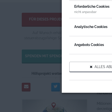
Erforderliche Cookies
nicht anpassbar
Informat
FÜR DIESES PROJEKT SPENDEN
Analytische Cookies
Auf Wunsch erhältst du eine
steuerabzugsfähige Spendenquittung.
Angebots Cookies
SPENDEN MIT SPENDENGUTSCHEIN
ALLES AB
Hilfsprojekt weiterempfehlen
Hundertt
Millione
derzeitig