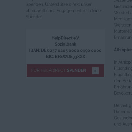
„Ärzte de
Spenden. Unterstütze direkt unser
Gesundhei
ehrenamtliches Engagement mit deiner
Wiederhe
Spende!
Medikame
Weiteren
Mutter-K
Ernährun
HelpDirect e.V.
Sozialbank
Äthiopie
IBAN: DE 6237 0205 0000 0990 0000
BIC: BFSWDE33XXX
In Äthiop
Flüchtlin
FÜR HELPDIRECT
SPENDEN
Flüchtlin
den Beda
Ernährun
Bevölker
Derzeit g
Daher ba
Gesundhe
und Ausr