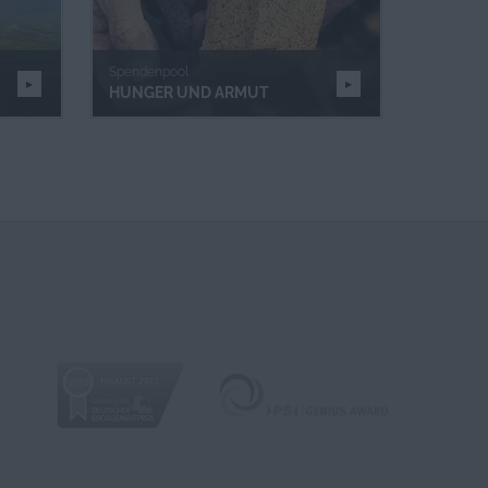
nger
Spendenpool
Spendenp
HUNGER UND ARMUT
MENSC