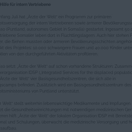
Hilfe für intern Vertriebene
nfang Juli hat „Ärzte der Welt“ ein Programm zur primären
itsversorgung der intern Vertriebenen sowie ärmerer Bevölkerungss
aso (Puntland, autonomes Gebiet in Somalia) gestartet. Ingesamt 50
rtriebene Somalier leben dort in Flüchtlingslagern. Auch hier stehen 
er, die fliehen mussten oder ärmeren Bevölkerungsschichten angehör
nkt des Projektes: 10.000 schwangere Frauen und 40.000 Kinder unte
llen von den durchgeführten Aktivitäten profitieren.
aso setzt „Ärzte der Welt“ auf schon vorhandene Strukturen: Zusamm
erorganisation IDSP („Integrated Services for the displaced populatio
„Ärzte der Welt“ vier Basisgesundheitszentren, die sich alle in
ngscamps befinden. Zusätzlich wird ein Basisgesundheitszentrum des
tsministeriums von Puntland unterstützt.
r Welt“ stellt weiterhin lebenswichtige Medikamente und Impfungen 
tet die Gesundheitseinrichtungen mit notwendigen medizinischen Ger
ren hilft „Ärzte der Welt“ der lokalen Organisation IDSP mit Bereitst
onal und Schulungen, überwacht die medizinische Versorgung und hi
tsaufbau.