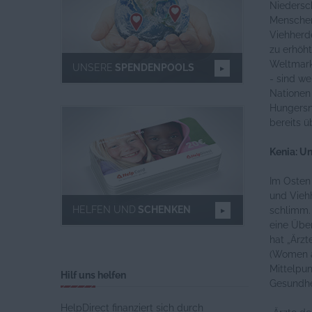
Niedersc
Menschen
Viehherd
zu erhöh
Weltmarkt
UNSERE
SPENDENPOOLS
- sind we
Nationen
Hungersn
bereits ü
Kenia: U
Im Osten 
und Vieh
HELFEN UND
SCHENKEN
schlimm.
eine Über
hat „Ärz
(Women a
Mittelpu
Hilf uns helfen
Gesundhe
HelpDirect finanziert sich durch