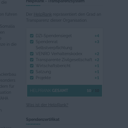
HelpRank - Transparenzsystem
 die
en führen
Der
HelpRank
repräsentiert den Grad an
Transparenz dieser Organisation.
 Somalia
ten
+4
DZI-Spendensiegel
e
+3
Spendenrat
ze in die
Selbstverpflichtung
+2
VENRO Verhaltenskodex
+2
Transparente Zivilgesellschaft
+1
Wirtschaftsbericht
+1
Satzung
 Ackerbau
+1
Projekte
esonders
rdem für
10
/ 10
HELPRANK
GESAMT
uation
 WAHA
Was ist der HelpRank?
n
Spendenzertifikat