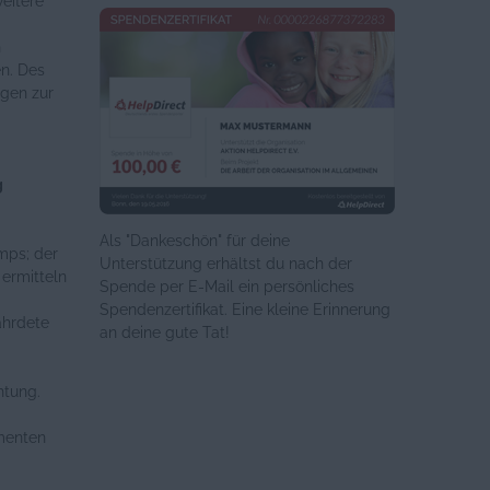
eitere
n
n. Des
ngen zur
g
Als "Dankeschön" für deine
mps; der
Unterstützung erhältst du nach der
 ermitteln
Spende per E-Mail ein persönliches
Spendenzertifikat. Eine kleine Erinnerung
ährdete
an deine gute Tat!
htung.
amenten