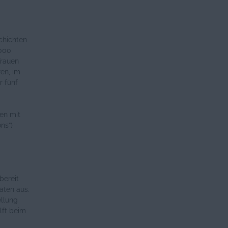
chichten
.000
Frauen
en, im
r fünf
en mit
ns“)
bereit
äten aus.
ellung
lft beim