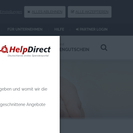
instellungen
ALLES ABLEHNEN
ALLE AKZEPTIEREN
FÜR UNTERNEHMEN
HILFE
PARTNER LOGIN
Spenden an
Spenden mit
HILFSPROJEKTE
SPENDENGUTSCHEIN
 geben und womit wir die
zugeschnittene Angebote