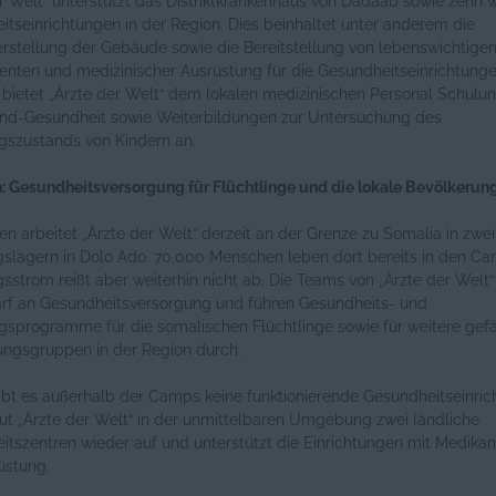
r Welt“ unterstützt das Distriktkrankenhaus von Dadaab sowie zehn w
tseinrichtungen in der Region. Dies beinhaltet unter anderem die
rstellung der Gebäude sowie die Bereitstellung von lebenswichtige
nten und medizinischer Ausrüstung für die Gesundheitseinrichtunge
 bietet „Ärzte der Welt“ dem lokalen medizinischen Personal Schulu
ind-Gesundheit sowie Weiterbildungen zur Untersuchung des
gszustands von Kindern an.
n: Gesundheitsversorgung für Flüchtlinge und die lokale Bevölkerun
ien arbeitet „Ärzte der Welt“ derzeit an der Grenze zu Somalia in zwei
gslagern in Dolo Ado. 70.000 Menschen leben dort bereits in den Ca
gsstrom reißt aber weiterhin nicht ab. Die Teams von „Ärzte der Welt“
rf an Gesundheitsversorgung und führen Gesundheits- und
gsprogramme für die somalischen Flüchtlinge sowie für weitere gef
ungsgruppen in der Region durch.
ibt es außerhalb der Camps keine funktionierende Gesundheitseinric
ut „Ärzte der Welt“ in der unmittelbaren Umgebung zwei ländliche
itszentren wieder auf und unterstützt die Einrichtungen mit Medik
üstung.