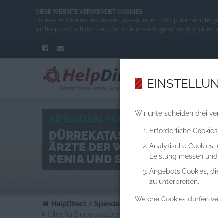
DIESE WEBSITE VERWENDET COOKIES
Cookies sind kleine Textdateien, die auf einem Computer herunterg
wir hauptsächlich dazu ein, damit du unser Angebot richtig nutzen 
EINSTELLU
Wir unterscheiden drei ve
SPENDEN FÜR DAS PROJEKT
Erforderliche Cookies
DÜRREKATASTROPHE OSTAFR
ÄRZTE DER WELT IN ÄTHIOPIE
Analytische Cookies,
KENIA UND SOMALIA VOR OR
Leistung messen und
Angebots Cookies, di
zu unterbreiten.
Welche Cookies dürfen v
HelpDirect
Spenden an Hilfsprojekte
Hilfe für Dürrekatastrophe Ostafrika: Ärzte der Welt i