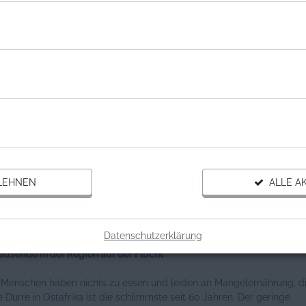
ionen zum Projekt
LEHNEN
ALLE AK
Datenschutzerklärung
ausende in der Region auf der Flucht
n Menschen haben nichts zu essen und leiden an Mangelernährung; d
e Dürre in Ostafrika ist die schlimmste seit 60 Jahren. Der geringe