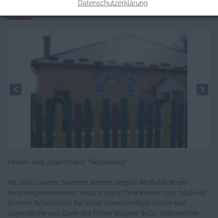
Datenschutzerklärung
Informationen zum Projekt
Kinder- und Jugendhaus "Nezabudka"
Mit Hilfe unserer Spender konnte Vergiss-Mein-Nicht ein
heruntergekommenes Haus in Ivanychi erwerben und baute es
zu einer Anlaufstelle für sozial benachteiligte Kinder und
Jugendliche aus. Dank der Firma Wagner & Co. Solartechnik