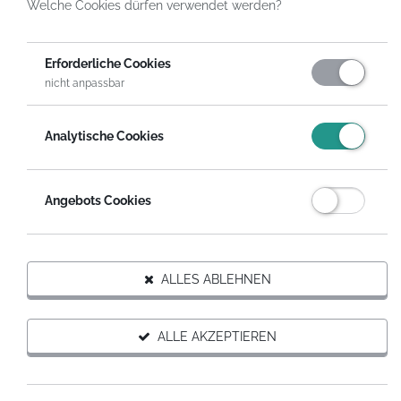
Welche Cookies dürfen verwendet werden?
HelpDirect
Spenden an Hilfsprojekte
Hilfe für Kinder- und Jugendhaus "Nezabudka"
Erforderliche Cookies
nicht anpassbar
FÜR DIESES PROJEKT SPENDEN
Analytische Cookies
Auf Wunsch erhältst du eine steuerabzugsfähige
Spendenquittung.
Angebots Cookies
SPENDEN MIT SPENDENGUTSCHEIN
ALLES ABLEHNEN
Hilfsprojekt weiterempfehlen
ALLE AKZEPTIEREN