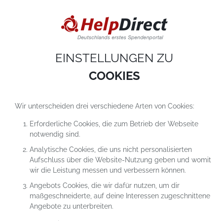
DIESE WEBSITE VERWENDET COOKIES
Cookies sind kleine Textdateien, die auf einem Computer heruntergeladen werde
sobald du unsere Website nutzt. Cookies setzen wir hauptsächlich dazu ein, dam
du unser Angebot richtig nutzen kannst. Mehr erfährst du in
unseren
Datenschutzerklärungen
.
EINSTELLUNGEN ZU
COOKIE-Einstellungen
ALLES ABLEHNEN
ALLE AKZEPTIEREN
COOKIES
Wir unterscheiden drei verschiedene Arten von Cookies:
Erforderliche Cookies, die zum Betrieb der Webseite
notwendig sind.
Analytische Cookies, die uns nicht personalisierten
Aufschluss über die Website-Nutzung geben und womit
SPENDEN FÜR DAS PROJEKT
wir die Leistung messen und verbessern können.
KINDER- UND JUGENDHAUS
Angebots Cookies, die wir dafür nutzen, um dir
"NEZABUDKA"
maßgeschneiderte, auf deine Interessen zugeschnittene
Angebote zu unterbreiten.