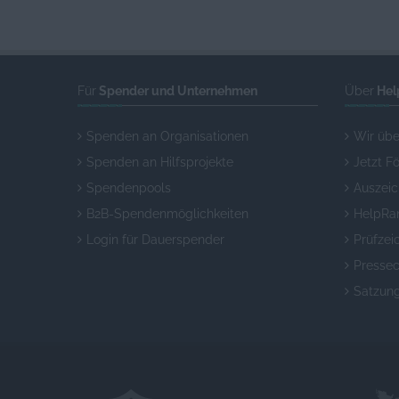
Für
Spender und Unternehmen
Über
Hel
Spenden an Organisationen
Wir übe
Spenden an Hilfsprojekte
Jetzt F
Spendenpools
Auszei
B2B-Spendenmöglichkeiten
HelpRa
Login für Dauerspender
Prüfzei
Pressec
Satzun