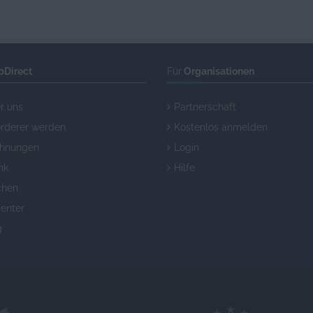
pDirect
Für
Organisationen
r uns
Partnerschaft
örderer werden
Kostenlos anmelden
chnungen
Login
nk
Hilfe
chen
enter
g