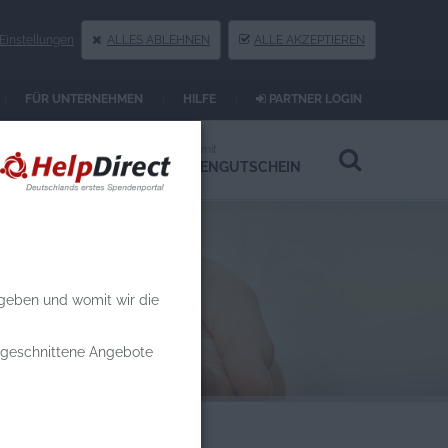
instellungen
ALLES ABLEHNEN
ALLE AKZEPTIEREN
FÜR UNTERNEHMEN
HILFE
PARTNER LOGIN
Spenden an
Spenden mit
HILFSPROJEKTE
SPENDENGUTSCHEIN
 geben und womit wir die
zugeschnittene Angebote