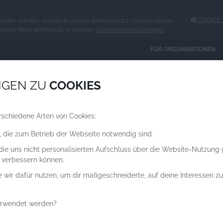
COOKIE-E
eladen werden, sobald du unsere Website nutzt. Cookies setzen
kannst. Mehr erfährst du in unseren
Datenschutzerklärungen
.
FÜR ORGANISATIONEN
Spenden an
NGEN ZU
COOKIES
ORGANISATIONEN
rschiedene Arten von Cookies:
, die zum Betrieb der Webseite notwendig sind.
NOPFER
NSCHEN
 die uns nicht personalisierten Aufschluss über die Website-Nutzung
 verbessern können.
e wir dafür nutzen, um dir maßgeschneiderte, auf deine Interessen 
erwendet werden?
: Tausende Menschen brauchen dringend Hilfe!
Gutschein Spende