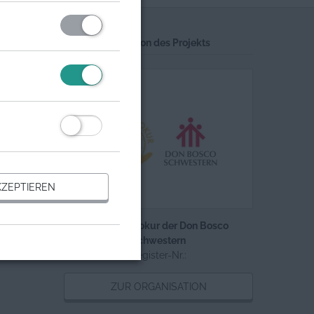
Trägerorganisation des Projekts
ZEPTIEREN
Missionsprokur der Don Bosco
Schwestern
Register-Nr.:
ZUR ORGANISATION