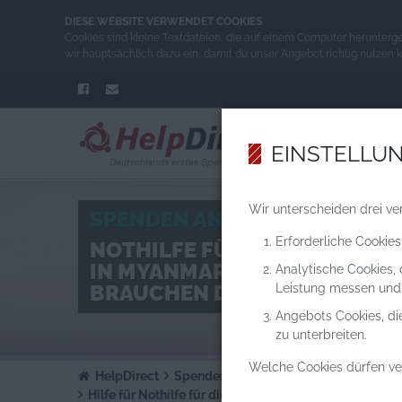
DIESE WEBSITE VERWENDET COOKIES
Cookies sind kleine Textdateien, die auf einem Computer herunterg
wir hauptsächlich dazu ein, damit du unser Angebot richtig nutzen 
EINSTELLU
Wir unterscheiden drei ve
SPENDEN AN
Erforderliche Cookies
NOTHILFE FÜR DIE ERDBEBE
IN MYANMAR: TAUSENDE ME
Analytische Cookies,
BRAUCHEN DRINGEND HILFE!
Leistung messen und
Angebots Cookies, di
zu unterbreiten.
Welche Cookies dürfen v
HelpDirect
Spenden an Hilfsprojekte
Hilfe für Nothilfe für die Erdbebenopfer in Myanmar