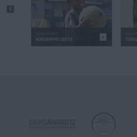
Spendenpool
Spend
KINDERPROJEKTE
TIER