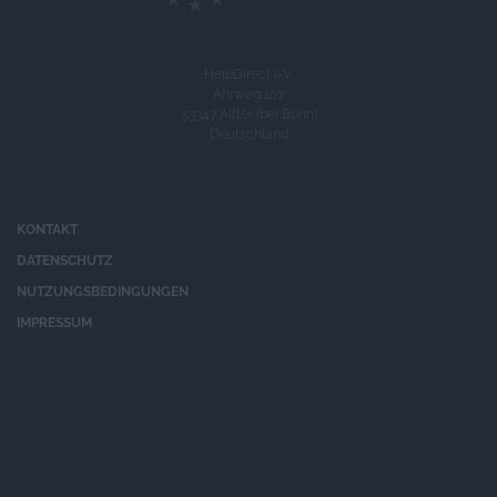
HelpDirect e.V.
Ahrweg 107
53347 Alfter (bei Bonn)
Deutschland
KONTAKT
DATENSCHUTZ
NUTZUNGSBEDINGUNGEN
IMPRESSUM