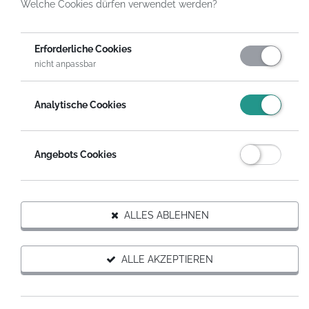
Welche Cookies dürfen verwendet werden?
HelpDirect
Spenden an Hilfsprojekte
Hilfe für Hilfe für ein Waisenheim in Venezuela
Erforderliche Cookies
nicht anpassbar
FÜR DIESES PROJEKT SPENDEN
Analytische Cookies
Auf Wunsch erhältst du eine steuerabzugsfähige
Spendenquittung.
Angebots Cookies
SPENDEN MIT SPENDENGUTSCHEIN
ALLES ABLEHNEN
Hilfsprojekt weiterempfehlen
ALLE AKZEPTIEREN