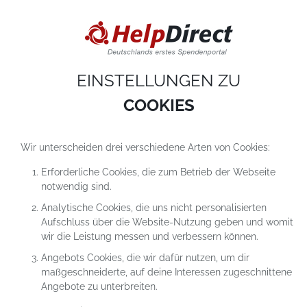
DIESE WEBSITE VERWENDET COOKIES
Cookies sind kleine Textdateien, die auf einem Computer heruntergeladen werde
sobald du unsere Website nutzt. Cookies setzen wir hauptsächlich dazu ein, dam
du unser Angebot richtig nutzen kannst. Mehr erfährst du in
unseren
Datenschutzerklärungen
.
EINSTELLUNGEN ZU
COOKIE-Einstellungen
ALLES ABLEHNEN
ALLE AKZEPTIEREN
COOKIES
Wir unterscheiden drei verschiedene Arten von Cookies:
Erforderliche Cookies, die zum Betrieb der Webseite
notwendig sind.
Analytische Cookies, die uns nicht personalisierten
Aufschluss über die Website-Nutzung geben und womit
SPENDEN FÜR DAS PROJEKT
wir die Leistung messen und verbessern können.
HILFE FÜR EIN WAISENHEIM IN
Angebots Cookies, die wir dafür nutzen, um dir
VENEZUELA
maßgeschneiderte, auf deine Interessen zugeschnittene
Angebote zu unterbreiten.