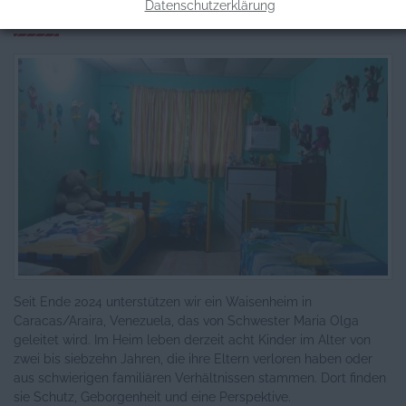
Datenschutzerklärung
Informationen zum Projekt
Seit Ende 2024 unterstützen wir ein Waisenheim in
Caracas/Araira, Venezuela, das von Schwester Maria Olga
geleitet wird. Im Heim leben derzeit acht Kinder im Alter von
zwei bis siebzehn Jahren, die ihre Eltern verloren haben oder
aus schwierigen familiären Verhältnissen stammen. Dort finden
sie Schutz, Geborgenheit und eine Perspektive.