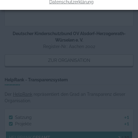
Datenschutzerklärung
Deutscher Kinderschutzbund OV Alsdorf-Herzogenrath-
Würselen e. V.
Register-Nr.: Aachen 2002
ZUR ORGANISATION
HelpRank - Transparenzsystem
Der
HelpRank
repräsentiert den Grad an Transparenz dieser
Organisation.
+1
Satzung
+1
Projekte
2
/ 10
HELPRANK
GESAMT