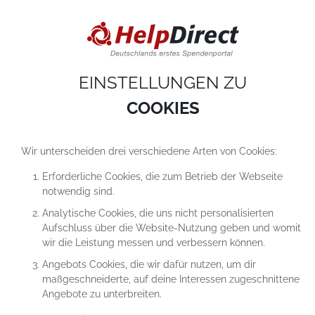
DIESE WEBSITE VERWENDET COOKIES
Cookies sind kleine Textdateien, die auf einem Computer heruntergeladen werde
sobald du unsere Website nutzt. Cookies setzen wir hauptsächlich dazu ein, dam
du unser Angebot richtig nutzen kannst. Mehr erfährst du in
unseren
Datenschutzerklärungen
.
EINSTELLUNGEN ZU
COOKIE-Einstellungen
ALLES ABLEHNEN
ALLE AKZEPTIEREN
COOKIES
Wir unterscheiden drei verschiedene Arten von Cookies:
Erforderliche Cookies, die zum Betrieb der Webseite
notwendig sind.
Analytische Cookies, die uns nicht personalisierten
Aufschluss über die Website-Nutzung geben und womit
SPENDEN AN
wir die Leistung messen und verbessern können.
GOULEYKIDS - GESUNDES
Angebots Cookies, die wir dafür nutzen, um dir
AUFWACHSEN IM QUARTIER
maßgeschneiderte, auf deine Interessen zugeschnittene
Angebote zu unterbreiten.