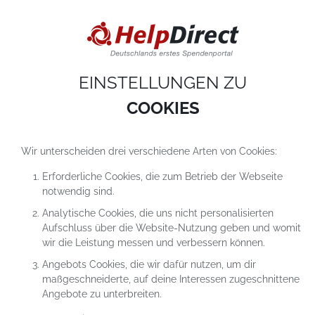
DIESE WEBSITE VERWENDET COOKIES
Cookies sind kleine Textdateien, die auf einem Computer heruntergeladen werde
sobald du unsere Website nutzt. Cookies setzen wir hauptsächlich dazu ein, dam
du unser Angebot richtig nutzen kannst. Mehr erfährst du in
unseren
Datenschutzerklärungen
.
EINSTELLUNGEN ZU
COOKIE-Einstellungen
ALLES ABLEHNEN
ALLE AKZEPTIEREN
COOKIES
Wir unterscheiden drei verschiedene Arten von Cookies:
Erforderliche Cookies, die zum Betrieb der Webseite
notwendig sind.
Analytische Cookies, die uns nicht personalisierten
Aufschluss über die Website-Nutzung geben und womit
SPENDEN FÜR DAS PROJEKT
wir die Leistung messen und verbessern können.
FAMILIENPATEN
Angebots Cookies, die wir dafür nutzen, um dir
maßgeschneiderte, auf deine Interessen zugeschnittene
Angebote zu unterbreiten.