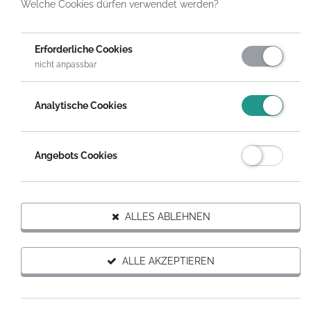
Welche Cookies dürfen verwendet werden?
HelpDirect
Spenden an Hilfsprojekte
Hilfe für Familienpaten
Erforderliche Cookies
FÜR DIESES PROJEKT SPENDEN
nicht anpassbar
Auf Wunsch erhältst du eine steuerabzugsfähige
Analytische Cookies
Spendenquittung.
SPENDEN MIT SPENDENGUTSCHEIN
Angebots Cookies
Hilfsprojekt weiterempfehlen
ALLES ABLEHNEN
ALLE AKZEPTIEREN
Informationen zum Projekt