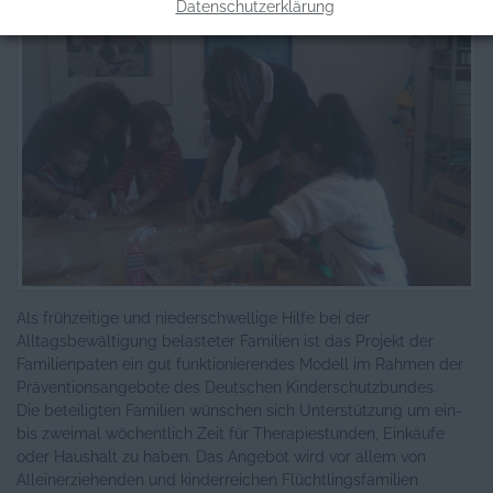
Datenschutzerklärung
Als frühzeitige und niederschwellige Hilfe bei der
Alltagsbewältigung belasteter Familien ist das Projekt der
Familienpaten ein gut funktionierendes Modell im Rahmen der
Präventionsangebote des Deutschen Kinderschutzbundes.
Die beteiligten Familien wünschen sich Unterstützung um ein-
bis zweimal wöchentlich Zeit für Therapiestunden, Einkäufe
oder Haushalt zu haben. Das Angebot wird vor allem von
Alleinerziehenden und kinderreichen Flüchtlingsfamilien