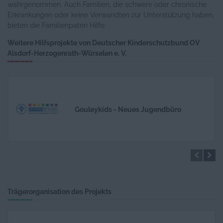
wahrgenommen. Auch Familien, die schwere oder chronische
Erkrankungen oder keine Verwandten zur Unterstützung haben,
bieten die Familienpaten Hilfe.
Weitere Hilfsprojekte von Deutscher Kinderschutzbund OV
Alsdorf-Herzogenrath-Würselen e. V.
Gouleykids - Neues Jugendbüro
Gouleykids - gesundes Aufwachsen im
Quartier
Trägerorganisation des Projekts