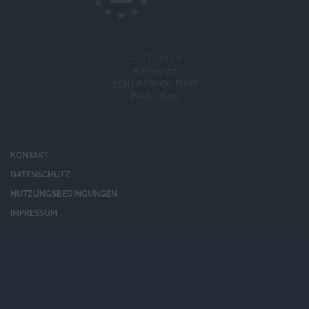
HelpDirect e.V.
Ahrweg 107
53347 Alfter (bei Bonn)
Deutschland
KONTAKT
DATENSCHUTZ
NUTZUNGSBEDINGUNGEN
IMPRESSUM