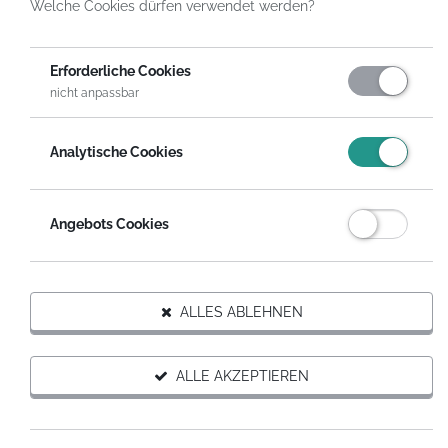
Welche Cookies dürfen verwendet werden?
HelpDirect
Spenden an Hilfsprojekte
Hilfe für Aktion Sterntaler
Gutschein Spende
Erforderliche Cookies
nicht anpassbar
Analytische Cookies
Angebots Cookies
Trägerorganisation des Projekts
ALLES ABLEHNEN
ALLE AKZEPTIEREN