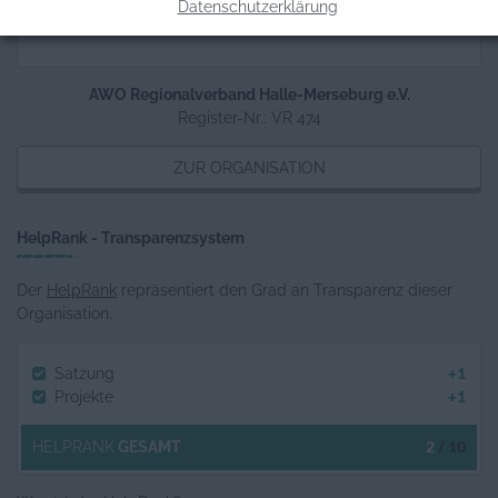
Datenschutzerklärung
AWO Regionalverband Halle-Merseburg e.V.
Register-Nr.: VR 474
ZUR ORGANISATION
HelpRank - Transparenzsystem
Der
HelpRank
repräsentiert den Grad an Transparenz dieser
Organisation.
+1
Satzung
+1
Projekte
2
/ 10
HELPRANK
GESAMT