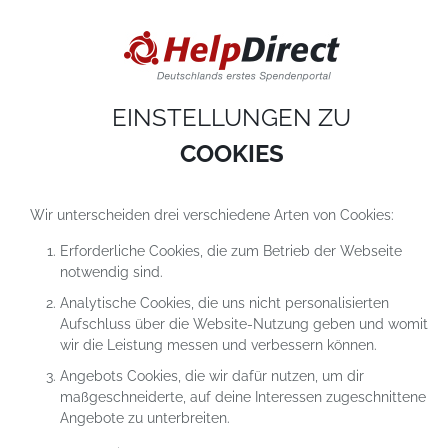
DIESE WEBSITE VERWENDET COOKIES
Cookies sind kleine Textdateien, die auf einem Computer heruntergeladen werde
sobald du unsere Website nutzt. Cookies setzen wir hauptsächlich dazu ein, dam
du unser Angebot richtig nutzen kannst. Mehr erfährst du in
unseren
Datenschutzerklärungen
.
EINSTELLUNGEN ZU
COOKIE-Einstellungen
ALLES ABLEHNEN
ALLE AKZEPTIEREN
COOKIES
Wir unterscheiden drei verschiedene Arten von Cookies:
Erforderliche Cookies, die zum Betrieb der Webseite
notwendig sind.
Analytische Cookies, die uns nicht personalisierten
Aufschluss über die Website-Nutzung geben und womit
SPENDEN AN
wir die Leistung messen und verbessern können.
AKTION STERNTALER
Angebots Cookies, die wir dafür nutzen, um dir
maßgeschneiderte, auf deine Interessen zugeschnittene
Angebote zu unterbreiten.