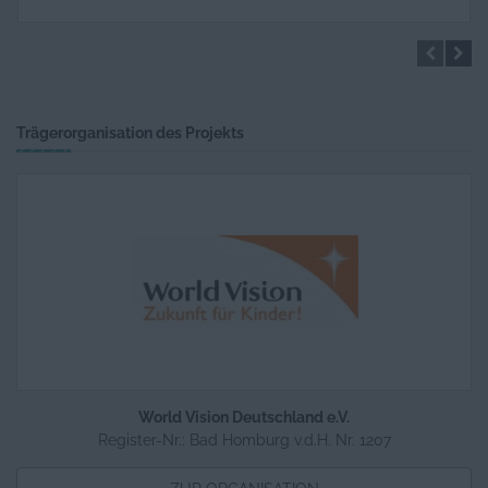
Kenia: Ernährung sichern, Umwelt
erhalten
Trägerorganisation des Projekts
Burundi: Kinder für den Frieden
World Vision Deutschland e.V.
Bangladesch: Bildung für arbeitende
Register-Nr.: Bad Homburg v.d.H. Nr. 1207
Kinder