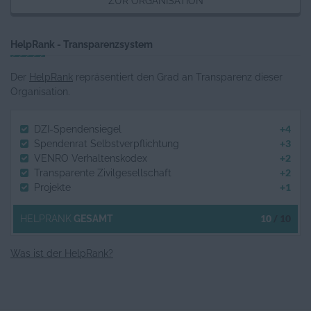
ZUR ORGANISATION
HelpRank - Transparenzsystem
Sierra Leone: Wasserversorung und
Der
HelpRank
repräsentiert den Grad an Transparenz dieser
Verbesserung der Hygiene
Organisation.
+4
DZI-Spendensiegel
+3
Spendenrat Selbstverpflichtung
+2
VENRO Verhaltenskodex
Hilfe Sofort: Opfern von Kriegen und
+2
Transparente Zivilgesellschaft
Krisen helfen
+1
Projekte
10
/ 10
HELPRANK
GESAMT
Was ist der HelpRank?
Starthelfer werden: Lebenswichtige
Unterstützung für Babys und Kleinkinder