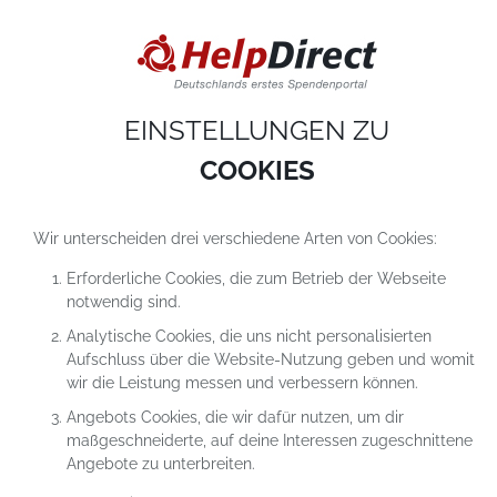
DIESE WEBSITE VERWENDET COOKIES
Cookies sind kleine Textdateien, die auf einem Computer heruntergeladen werde
sobald du unsere Website nutzt. Cookies setzen wir hauptsächlich dazu ein, dam
du unser Angebot richtig nutzen kannst. Mehr erfährst du in
unseren
Datenschutzerklärungen
.
EINSTELLUNGEN ZU
COOKIE-Einstellungen
ALLES ABLEHNEN
ALLE AKZEPTIEREN
COOKIES
Wir unterscheiden drei verschiedene Arten von Cookies:
Erforderliche Cookies, die zum Betrieb der Webseite
notwendig sind.
Analytische Cookies, die uns nicht personalisierten
Aufschluss über die Website-Nutzung geben und womit
SPENDEN FÜR DAS PROJEKT
wir die Leistung messen und verbessern können.
LIBANON: JUGEND BILDET
Angebots Cookies, die wir dafür nutzen, um dir
JUGEND
maßgeschneiderte, auf deine Interessen zugeschnittene
Angebote zu unterbreiten.