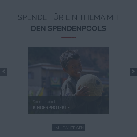
SPENDE FÜR EIN THEMA MIT
DEN SPENDENPOOLS
Kenia: Schutz vor Genitalverstümmelung
Kongo: Hilfe für ehemalige
Kindersoldaten
Spendenpool
KINDERPROJEKTE
Tansania: Kleinkredite – Wege aus der
ALLE ANZEIGEN
Armut