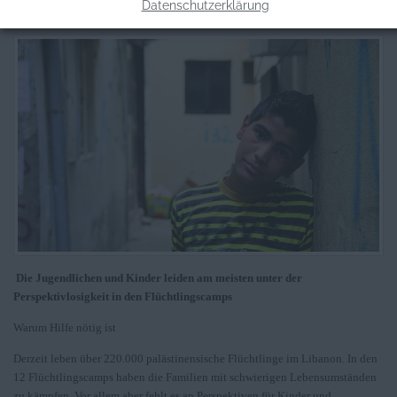
Informationen zum Projekt
Datenschutzerklärung
Die Jugendlichen und Kinder leiden am meisten unter der
Perspektivlosigkeit in den Flüchtlingscamps
Warum Hilfe nötig ist
Derzeit leben über 220.000 palästinensische Flüchtlinge im Libanon. In den
12 Flüchtlingscamps haben die Familien mit schwierigen Lebensumständen
zu kämpfen. Vor allem aber fehlt es an Perspektiven für Kinder und