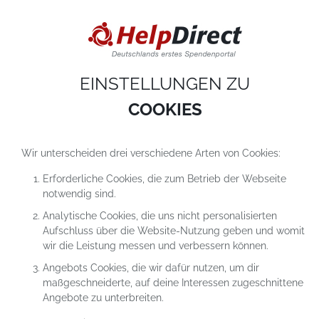
DIESE WEBSITE VERWENDET COOKIES
Cookies sind kleine Textdateien, die auf einem Computer heruntergeladen werde
sobald du unsere Website nutzt. Cookies setzen wir hauptsächlich dazu ein, dam
du unser Angebot richtig nutzen kannst. Mehr erfährst du in
unseren
Datenschutzerklärungen
.
EINSTELLUNGEN ZU
COOKIE-Einstellungen
ALLES ABLEHNEN
ALLE AKZEPTIEREN
COOKIES
Wir unterscheiden drei verschiedene Arten von Cookies:
Erforderliche Cookies, die zum Betrieb der Webseite
notwendig sind.
Analytische Cookies, die uns nicht personalisierten
Aufschluss über die Website-Nutzung geben und womit
wir die Leistung messen und verbessern können.
Angebots Cookies, die wir dafür nutzen, um dir
maßgeschneiderte, auf deine Interessen zugeschnittene
Angebote zu unterbreiten.