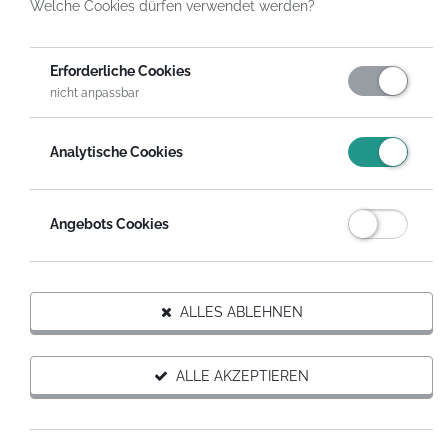
Welche Cookies dürfen verwendet werden?
HelpDirect
Spenden an Organisationen
Clowns ohne Grenzen Deutschland e.V.
Erforderliche Cookies
nicht anpassbar
DIESER ORGANISATION SPENDEN
Analytische Cookies
Auf Wunsch erhältst du eine steuerabzugsfähige
Spendenquittung.
Angebots Cookies
SPENDEN MIT SPENDENGUTSCHEIN
ALLES ABLEHNEN
Organisation weiterempfehlen
ALLE AKZEPTIEREN