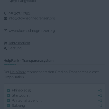
24631 Langwedel
0163-7344793
info@clownsohnegrenzen.org
www.clownsohnegrenzen.org
Jahresbericht
Satzung
HelpRank - Transparenzsystem
Der
HelpRank
repräsentiert den Grad an Transparenz dieser
Organisation.
+1
Phineo 2015
+1
StartSocial
+1
Wirtschaftsbericht
+1
Satzung