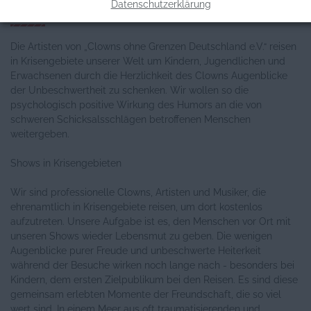
Datenschutzerklärung
Allgemeine Informationen
Die Artisten von „Clowns ohne Grenzen Deutschland e.V.“ reisen
in Krisengebiete unserer Welt um Kindern, Jugendlichen und
Erwachsenen durch die Herzlichkeit des Clowns Augenblicke
der Unbeschwertheit zu schenken. Wir wollen so die
psychologisch positive Wirkung des Humors an die von
schweren Schicksalsschlägen betroffenen Menschen
weitergeben.
Shows in Krisengebieten
Wir sind professionelle Clowns, Artisten und Musiker, die
ehrenamtlich in Krisengebiete reisen, um dort kostenlos
aufzutreten. Unsere Aufgabe ist es, den Menschen vor Ort mit
unseren Shows wieder Lebensmut zu geben. Die wenigen
Augenblicke purer Freude und unbeschwerte Heiterkeit
während der Besuche wirken noch lange nach - besonders bei
Kindern, dem ersten Zielpublikum bei den Reisen. Es sind diese
gemeinsam erlebten Momente der Freundschaft, die so viel
wert sind. In einem Meer aus oft traumatisierenden und