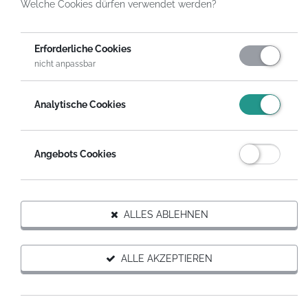
Welche Cookies dürfen verwendet werden?
HelpDirect
Spenden an Organisationen
Clowns ohne Grenzen Deutschland e.V.
Gutschein Spende
Erforderliche Cookies
nicht anpassbar
Analytische Cookies
Angebots Cookies
Organisation
ALLES ABLEHNEN
Ansprechpartner
ALLE AKZEPTIEREN
Alexander Strauß
Clowns ohne Grenzen Deutschland e.V.