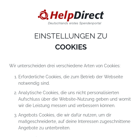
DIESE WEBSITE VERWENDET COOKIES
Cookies sind kleine Textdateien, die auf einem Computer heruntergeladen werde
sobald du unsere Website nutzt. Cookies setzen wir hauptsächlich dazu ein, dam
du unser Angebot richtig nutzen kannst. Mehr erfährst du in
unseren
Datenschutzerklärungen
.
EINSTELLUNGEN ZU
COOKIE-Einstellungen
ALLES ABLEHNEN
ALLE AKZEPTIEREN
COOKIES
Wir unterscheiden drei verschiedene Arten von Cookies:
Erforderliche Cookies, die zum Betrieb der Webseite
notwendig sind.
Analytische Cookies, die uns nicht personalisierten
Aufschluss über die Website-Nutzung geben und womit
wir die Leistung messen und verbessern können.
Angebots Cookies, die wir dafür nutzen, um dir
maßgeschneiderte, auf deine Interessen zugeschnittene
Angebote zu unterbreiten.