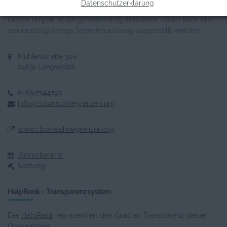
Datenschutzerklärung
Register-Nr.: VR5183KI
Dieses Projekt ist als gemeinnützig anerkannt. Daher kann eine
steuerabzugsfähige Spendenquittung ausgestellt werden.
Mühlenstraße 30a
24631 Langwedel
0163-7344793
info@clownsohnegrenzen.org
www.clownsohnegrenzen.org
Jahresbericht
Satzung
HelpRank - Transparenzsystem
Der
HelpRank
repräsentiert den Grad an Transparenz dieser
Organisation.