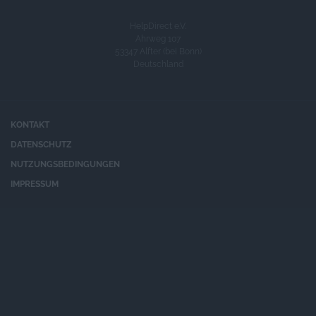
HelpDirect e.V.
Ahrweg 107
53347 Alfter (bei Bonn)
Deutschland
KONTAKT
DATENSCHUTZ
NUTZUNGSBEDINGUNGEN
IMPRESSUM