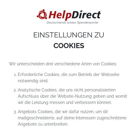
DIESE WEBSITE VERWENDET COOKIES
Cookies sind kleine Textdateien, die auf einem Computer heruntergeladen werde
sobald du unsere Website nutzt. Cookies setzen wir hauptsächlich dazu ein, dam
du unser Angebot richtig nutzen kannst. Mehr erfährst du in
unseren
Datenschutzerklärungen
.
EINSTELLUNGEN ZU
COOKIE-Einstellungen
ALLES ABLEHNEN
ALLE AKZEPTIEREN
COOKIES
Wir unterscheiden drei verschiedene Arten von Cookies:
Erforderliche Cookies, die zum Betrieb der Webseite
notwendig sind.
Analytische Cookies, die uns nicht personalisierten
Aufschluss über die Website-Nutzung geben und womit
SPENDEN FÜR DAS PROJEKT
wir die Leistung messen und verbessern können.
BABYBOXEN FÜR DIE UKRAINE
Angebots Cookies, die wir dafür nutzen, um dir
– HILFE FÜRS NEUE LEBEN IM
maßgeschneiderte, auf deine Interessen zugeschnittene
KRIEG
Angebote zu unterbreiten.