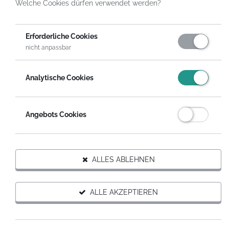
Welche Cookies dürfen verwendet werden?
HelpDirect
Spenden an Hilfsprojekte
Erforderliche Cookies
Hilfe für Babyboxen für die Ukraine – Hilfe fürs neue Leben im Krieg
nicht anpassbar
Analytische Cookies
FÜR DIESES PROJEKT SPENDEN
Auf Wunsch erhältst du eine steuerabzugsfähige
Angebots Cookies
Spendenquittung.
SPENDEN MIT SPENDENGUTSCHEIN
ALLES ABLEHNEN
Hilfsprojekt weiterempfehlen
ALLE AKZEPTIEREN