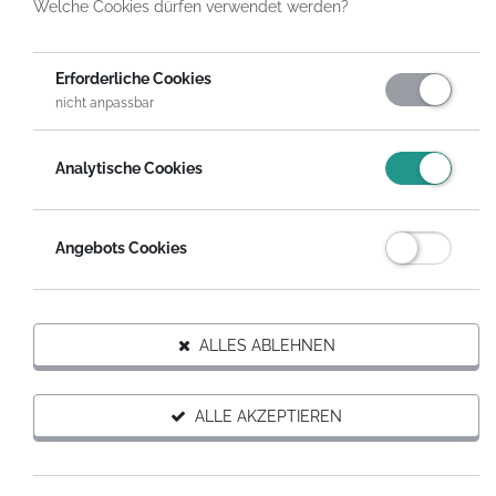
Welche Cookies dürfen verwendet werden?
HelpDirect
Spenden an Hilfsprojekte
Hilfe für Nashörner in Not!
Gutschein Spende
Erforderliche Cookies
nicht anpassbar
Analytische Cookies
Angebots Cookies
Trägerorganisation des Projekts
ALLES ABLEHNEN
ALLE AKZEPTIEREN