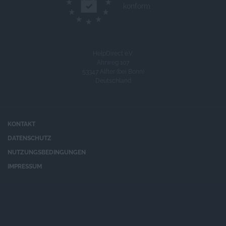
konform
HelpDirect e.V.
Ahrweg 107
53347 Alfter (bei Bonn)
Deutschland
KONTAKT
DATENSCHUTZ
NUTZUNGSBEDINGUNGEN
IMPRESSUM