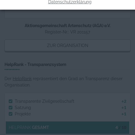
Datenschutzerklärung
Aktionsgemeinschaft Artenschutz (AGA) e.V.
Register-Nr.: VR 201157
ZUR ORGANISATION
HelpRank - Transparenzsystem
Der
HelpRank
repräsentiert den Grad an Transparenz dieser
Organisation.
+2
Transparente Zivilgesellschaft
+1
Satzung
+1
Projekte
4
/ 10
HELPRANK
GESAMT