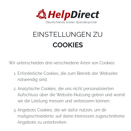
DIESE WEBSITE VERWENDET COOKIES
Cookies sind kleine Textdateien, die auf einem Computer heruntergeladen werde
sobald du unsere Website nutzt. Cookies setzen wir hauptsächlich dazu ein, dam
du unser Angebot richtig nutzen kannst. Mehr erfährst du in
unseren
Datenschutzerklärungen
.
EINSTELLUNGEN ZU
COOKIE-Einstellungen
ALLES ABLEHNEN
ALLE AKZEPTIEREN
COOKIES
Wir unterscheiden drei verschiedene Arten von Cookies:
Erforderliche Cookies, die zum Betrieb der Webseite
notwendig sind.
Analytische Cookies, die uns nicht personalisierten
Aufschluss über die Website-Nutzung geben und womit
SPENDEN AN
wir die Leistung messen und verbessern können.
NASHÖRNER IN NOT!
Angebots Cookies, die wir dafür nutzen, um dir
maßgeschneiderte, auf deine Interessen zugeschnittene
Angebote zu unterbreiten.