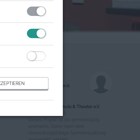
Organisation
 mit 80
Ansprechpartner
erstützen
ZEPTIEREN
Christoph Overbeck
chule
obieren,
Theas Theaterschule & Theater e.V.
Register-Nr.: 16516
Dieses Projekt ist als gemeinnützig
anerkannt. Daher kann eine
steuerabzugsfähige Spendenquittung
ausgestellt werden.