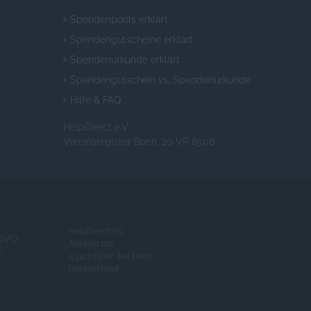
Spendenpools erklärt
Spendengutscheine erklärt
Spendenurkunde erklärt
Spendengutschein vs. Spendenurkunde
Hilfe & FAQ
HelpDirect e.V.
Vereinsregister Bonn, 20 VR 8506
HelpDirect e.V.
GVO
Ahrweg 107
m
53347 Alfter (bei Bonn)
Deutschland