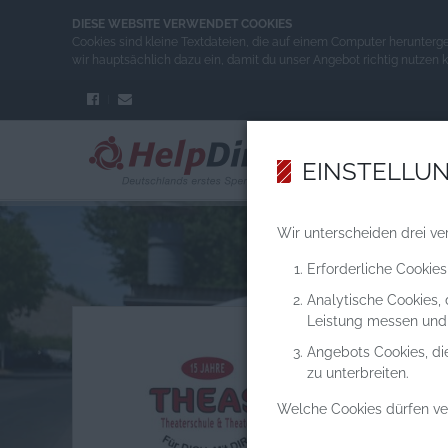
DIESE WEBSITE VERWENDET COOKIES
Cookies sind kleine Textdateien, die auf einem Computer herunterg
wir hauptsächlich dazu ein, damit du unser Angebot richtig nutzen 
EINSTELLU
Wir unterscheiden drei ve
Erforderliche Cookies
Analytische Cookies,
Leistung messen und
Angebots Cookies, di
zu unterbreiten.
Welche Cookies dürfen v