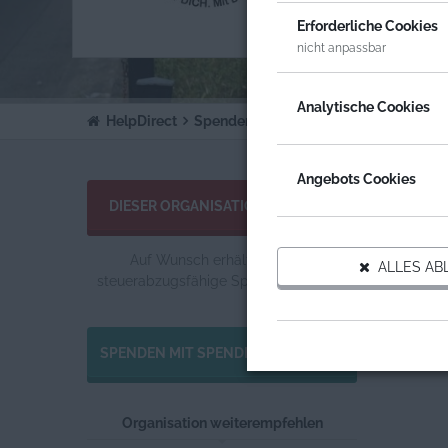
ORGA
Erforderliche Cookies
THEA
nicht anpassbar
Analytische Cookies
HelpDirect
Spenden an Organisationen
Theas Th
Angebots Cookies
Allgemei
DIESER ORGANISATION SPENDEN
Der Vere
Plätzen i
Auf Wunsch erhältst du eine
ALLES AB
wir 4 Ha
steuerabzugsfähige Spendenquittung.
bietet in
Freude z
SPENDEN MIT SPENDENGUTSCHEIN
Organisation weiterempfehlen