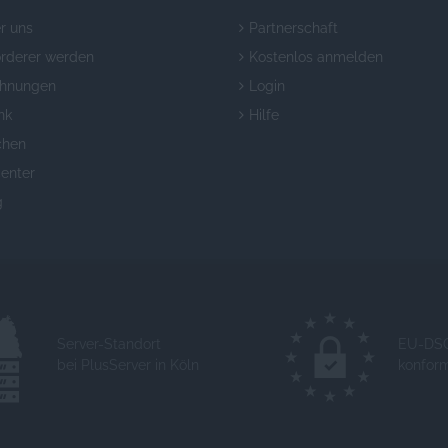
r uns
Partnerschaft
örderer werden
Kostenlos anmelden
chnungen
Login
nk
Hilfe
chen
enter
g
Server-Standort
EU-DS
bei PlusServer in Köln
konfor