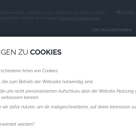
COOKIE-E
eladen werden, sobald du unsere Website nutzt. Cookies setzen
kannst. Mehr erfährst du in unseren
Datenschutzerklärungen
.
FÜR ORGANISATIONEN
Spenden an
NGEN ZU
COOKIES
ORGANISATIONEN
rschiedene Arten von Cookies:
, die zum Betrieb der Webseite notwendig sind.
 die uns nicht personalisierten Aufschluss über die Website-Nutzung
 verbessern können.
e wir dafür nutzen, um dir maßgeschneiderte, auf deine Interessen 
erwendet werden?