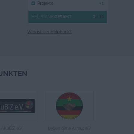
+1
Projekte
2
/ 10
HELPRANK
GESAMT
Was ist der HelpRank?
UNKTEN
AKuBiZ e.V.
Leben ohne Armut e.V