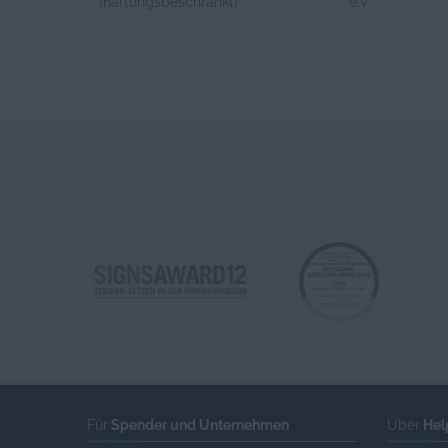
(haftungsbeschränkt)
e.V.
Für
Spender und Unternehmen
Über
Hel