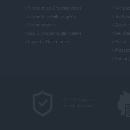
Spenden an Organisationen
Wir übe
Spenden an Hilfsprojekte
Jetzt F
Spendenpools
Auszei
B2B-Spendenmöglichkeiten
HelpRa
Login für Dauerspender
Prüfzei
Pressec
Satzun
SSL/TLS 256 bit
Verschlüsselung