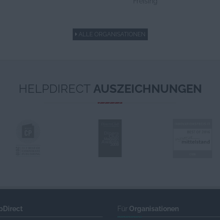
Freising
ALLE ORGANISATIONEN
HELPDIRECT
AUSZEICHNUNGEN
pDirect
Für
Organisationen