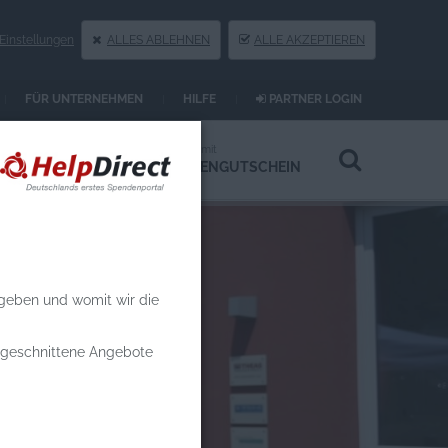
instellungen
ALLES ABLEHNEN
ALLE AKZEPTIEREN
FÜR UNTERNEHMEN
HILFE
PARTNER LOGIN
Spenden an
Spenden mit
HILFSPROJEKTE
SPENDENGUTSCHEIN
 geben und womit wir die
zugeschnittene Angebote