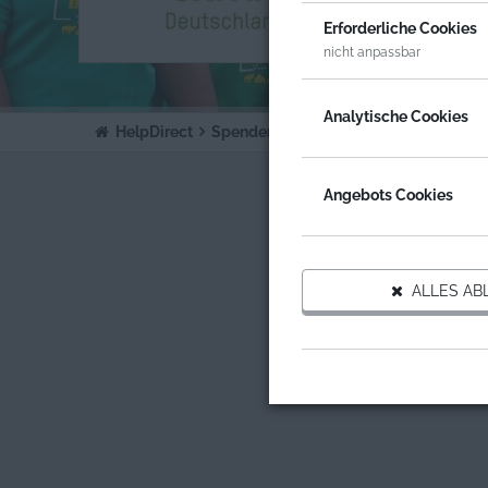
ORGA
Erforderliche Cookies
OXFA
nicht anpassbar
Analytische Cookies
HelpDirect
Spenden an Organisationen
Oxfam D
Angebots Cookies
ALLES AB