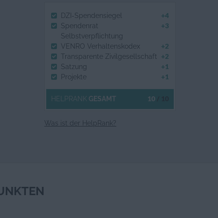
+4
DZI-Spendensiegel
+3
Spendenrat
Selbstverpflichtung
+2
VENRO Verhaltenskodex
+2
Transparente Zivilgesellschaft
+1
Satzung
+1
Projekte
10
/ 10
HELPRANK
GESAMT
Was ist der HelpRank?
UNKTEN