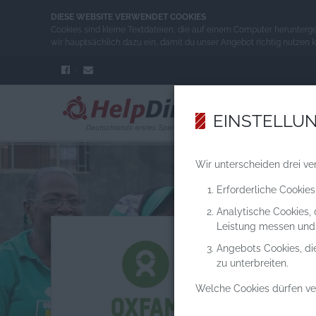
DIESE WEBSITE VERWENDET COOKIES
Cookies sind kleine Textdateien, die auf einem Computer herunterg
wir hauptsächlich dazu ein, damit du unser Angebot richtig nutzen 
EINSTELLU
Wir unterscheiden drei ve
Erforderliche Cookies
Analytische Cookies,
Leistung messen und
Angebots Cookies, di
zu unterbreiten.
Welche Cookies dürfen v