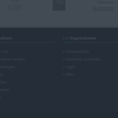
pDirect
Für
Organisationen
r uns
Partnerschaft
örderer werden
Kostenlos anmelden
chnungen
Login
nk
Hilfe
chen
enter
g