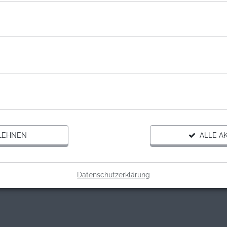
NISATION
M DEUTSCHLAND E.V.
eutschland e.V.
Gutschein Spende
LEHNEN
ALLE AK
Datenschutzerklärung