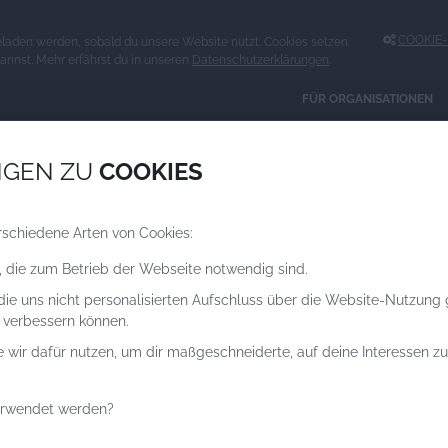
COOKIE-E
eladen werden, sobald du unsere Website nutzt. Cookies setzen
kannst. Mehr erfährst du in unseren
Datenschutzerklärungen
.
FÜR ORGANISATIONEN
Spenden an
NGEN ZU
COOKIES
ORGANISATIONEN
rschiedene Arten von Cookies:
, die zum Betrieb der Webseite notwendig sind.
 die uns nicht personalisierten Aufschluss über die Website-Nutzung
 verbessern können.
e wir dafür nutzen, um dir maßgeschneiderte, auf deine Interessen 
erwendet werden?