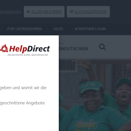
instellungen
ALLES ABLEHNEN
ALLE AKZEPTIEREN
FÜR UNTERNEHMEN
HILFE
PARTNER LOGIN
Spenden an
Spenden mit
HILFSPROJEKTE
SPENDENGUTSCHEIN
 geben und womit wir die
zugeschnittene Angebote