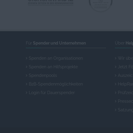
Für
Spender und Unternehmen
Über
Hel
Spenden an Organisationen
Wir übe
Spenden an Hilfsprojekte
Jetzt F
Spendenpools
Auszei
B2B-Spendenmöglichkeiten
HelpRa
Login für Dauerspender
Prüfzei
Pressec
Satzun