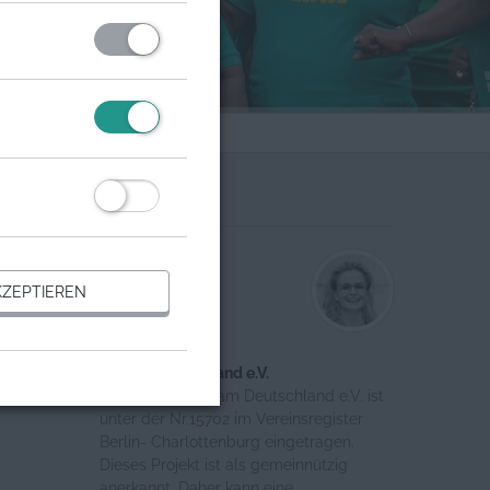
Organisation
Ansprechpartner
ZEPTIEREN
Anke Poltze
Oxfam Deutschland e.V.
Register-Nr.: Oxfam Deutschland e.V. ist
unter der Nr.15702 im Vereinsregister
Berlin- Charlottenburg eingetragen.
Dieses Projekt ist als gemeinnützig
anerkannt. Daher kann eine