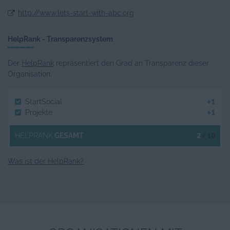
http://www.lets-start-with-abc.org
HelpRank - Transparenzsystem
Der
HelpRank
repräsentiert den Grad an Transparenz dieser
Organisation.
+1
StartSocial
+1
Projekte
2
/ 10
HELPRANK
GESAMT
Was ist der HelpRank?