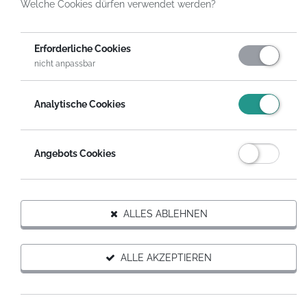
Welche Cookies dürfen verwendet werden?
HelpDirect
Spenden an Organisationen
Lets Start with ABC e.V.
Erforderliche Cookies
nicht anpassbar
DIESER ORGANISATION SPENDEN
Analytische Cookies
Auf Wunsch erhältst du eine steuerabzugsfähige
Spendenquittung.
Angebots Cookies
SPENDEN MIT SPENDENGUTSCHEIN
Organisation weiterempfehlen
ALLES ABLEHNEN
ALLE AKZEPTIEREN