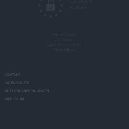
EU-DSGVO
konform
HelpDirect e.V.
Ahrweg 107
53347 Alfter (bei Bonn)
Deutschland
KONTAKT
DATENSCHUTZ
NUTZUNGSBEDINGUNGEN
IMPRESSUM