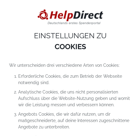
DIESE WEBSITE VERWENDET COOKIES
Cookies sind kleine Textdateien, die auf einem Computer heruntergeladen werde
sobald du unsere Website nutzt. Cookies setzen wir hauptsächlich dazu ein, dam
du unser Angebot richtig nutzen kannst. Mehr erfährst du in
unseren
Datenschutzerklärungen
.
EINSTELLUNGEN ZU
COOKIE-Einstellungen
ALLES ABLEHNEN
ALLE AKZEPTIEREN
COOKIES
Wir unterscheiden drei verschiedene Arten von Cookies:
Erforderliche Cookies, die zum Betrieb der Webseite
notwendig sind.
Analytische Cookies, die uns nicht personalisierten
Aufschluss über die Website-Nutzung geben und womit
wir die Leistung messen und verbessern können.
Angebots Cookies, die wir dafür nutzen, um dir
maßgeschneiderte, auf deine Interessen zugeschnittene
Angebote zu unterbreiten.