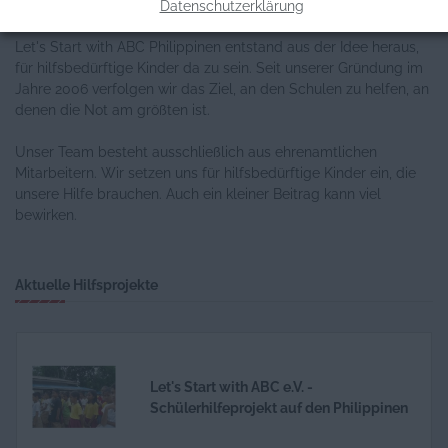
Allgemeine Informationen
Datenschutzerklärung
Let's Start with ABC Philippinen entstand aus der Idee heraus,
für hilfsbedürftige Kinder da zu sein. Seit unserer Gründung im
Jahre 2006 verfolgen wir das Ziel, an den Schulen zu helfen, an
denen die Not am größten ist.
Unser Team besteht ausschließlich aus ehrenamtlichen
Mitarbeitern. Wir setzen uns für hilfsbedürftige Kinder ein, die
unsere Hilfe brauchen. Auch ein kleiner Beitrag kann viel
bewirken.
Aktuelle Hilfsprojekte
Let's Start with ABC e.V. -
Schülerhilfeprojekt auf den Philippinen