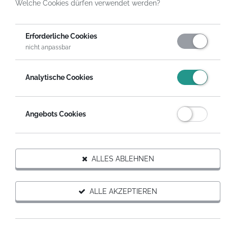
Welche Cookies dürfen verwendet werden?
HelpDirect
Spenden an Organisationen
Lebenshilfe für Behinderte Lippstadt e. V.
Erforderliche Cookies
nicht anpassbar
DIESER ORGANISATION SPENDEN
Analytische Cookies
Auf Wunsch erhältst du eine steuerabzugsfähige
Spendenquittung.
Angebots Cookies
SPENDEN MIT SPENDENGUTSCHEIN
ALLES ABLEHNEN
Organisation weiterempfehlen
ALLE AKZEPTIEREN