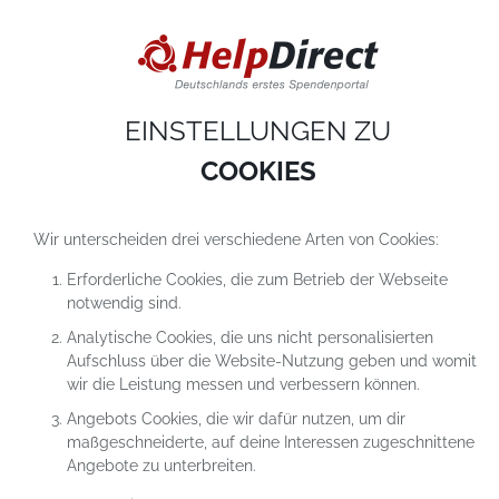
DIESE WEBSITE VERWENDET COOKIES
Cookies sind kleine Textdateien, die auf einem Computer heruntergeladen werde
sobald du unsere Website nutzt. Cookies setzen wir hauptsächlich dazu ein, dam
du unser Angebot richtig nutzen kannst. Mehr erfährst du in
unseren
Datenschutzerklärungen
.
EINSTELLUNGEN ZU
COOKIE-Einstellungen
ALLES ABLEHNEN
ALLE AKZEPTIEREN
COOKIES
Wir unterscheiden drei verschiedene Arten von Cookies:
Erforderliche Cookies, die zum Betrieb der Webseite
notwendig sind.
Analytische Cookies, die uns nicht personalisierten
Aufschluss über die Website-Nutzung geben und womit
wir die Leistung messen und verbessern können.
Angebots Cookies, die wir dafür nutzen, um dir
maßgeschneiderte, auf deine Interessen zugeschnittene
Angebote zu unterbreiten.