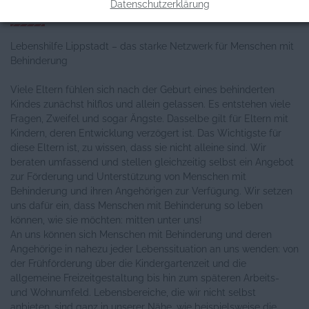
Datenschutzerklärung
Allgemeine Informationen
Lebenshilfe Lippstadt – das starke Netzwerk für Menschen mit
Behinderung
Viele Eltern fühlen sich nach der Geburt eines behinderten
Kindes zunächst hilflos und allein gelassen. Es entstehen viele
Fragen, Zweifel und sogar Ängste. Dasselbe gilt für Eltern mit
Kindern, deren Entwicklung verzögert ist. Das Wichtigste für
diese Eltern ist, zu wissen, dass sie nicht alleine sind. Wir
beraten umfassend und stellen gleichzeitig selbst ein Angebot
zur Förderung und Unterstützung von Menschen mit
Behinderung und ihren Angehörigen zur Verfügung. Wir setzen
uns dafür ein, dass Menschen mit Behinderung so leben
können, wie sie möchten: mitten unter uns!
An uns können sich Menschen mit Behinderung und deren
Angehörige in nahezu jeder Lebenssituation an uns wenden: von
der Frühförderung über die Kindergartenzeit und die
allgemeine Freizeitgestaltung bis hin zum späteren Arbeits-
und Wohnumfeld. Lebensbereiche, die wir nicht selbst
anbieten, sind ganz in unserer Nähe, wie beispielsweise die