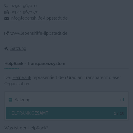
02941 9670-0
02941 9670-70
info@lebenshilfe-lippstadt.de
www.lebenshilfe-lippstadt.de
Satzung
HelpRank - Transparenzsystem
Der
HelpRank
repräsentiert den Grad an Transparenz dieser
Organisation.
+1
Satzung
1
/ 10
HELPRANK
GESAMT
Was ist der HelpRank?