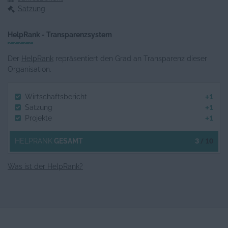
Satzung
HelpRank - Transparenzsystem
Der
HelpRank
repräsentiert den Grad an Transparenz dieser
Organisation.
+1
Wirtschaftsbericht
+1
Satzung
+1
Projekte
3
/ 10
HELPRANK
GESAMT
Was ist der HelpRank?