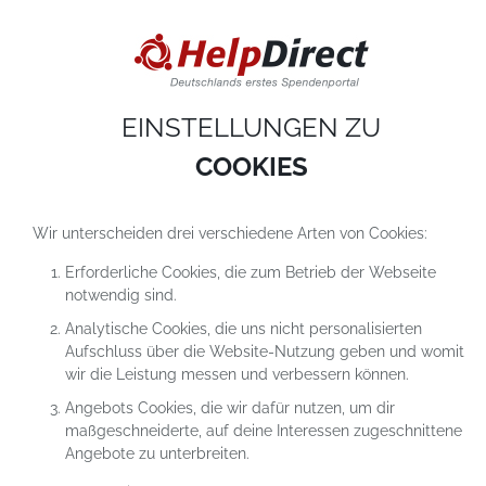
DIESE WEBSITE VERWENDET COOKIES
Cookies sind kleine Textdateien, die auf einem Computer heruntergeladen werde
sobald du unsere Website nutzt. Cookies setzen wir hauptsächlich dazu ein, dam
du unser Angebot richtig nutzen kannst. Mehr erfährst du in
unseren
Datenschutzerklärungen
.
EINSTELLUNGEN ZU
COOKIE-Einstellungen
ALLES ABLEHNEN
ALLE AKZEPTIEREN
COOKIES
Wir unterscheiden drei verschiedene Arten von Cookies:
Erforderliche Cookies, die zum Betrieb der Webseite
notwendig sind.
Analytische Cookies, die uns nicht personalisierten
Aufschluss über die Website-Nutzung geben und womit
wir die Leistung messen und verbessern können.
Angebots Cookies, die wir dafür nutzen, um dir
maßgeschneiderte, auf deine Interessen zugeschnittene
Angebote zu unterbreiten.