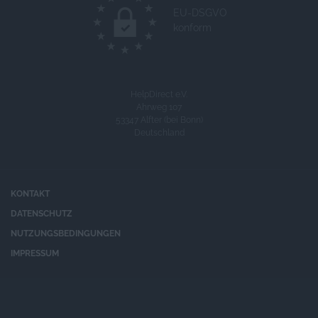
EU-DSGVO
konform
HelpDirect e.V.
Ahrweg 107
53347 Alfter (bei Bonn)
Deutschland
KONTAKT
DATENSCHUTZ
NUTZUNGSBEDINGUNGEN
IMPRESSUM