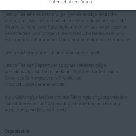
Allgemeine Informationen
Datenschutzerklärung
justiceF ist eine selbstständige, gemeinnützige deutsche
Stiftung mit Sitz in Oberhausen, die international arbeitet. Als
Mitarbeiter/innen der Stiftung kommen wir aus verschiedenen
Berufsfeldern und bringen unterschiedliche Denkweisen und
Erfahrungen in Kuratorium, Vorstand und Beirat der Stiftung ein.
justiceF ist überparteilich und überkonfessionell.
justiceF ist seit September 2002 als selbstständige,
gemeinnützige Stiftung anerkannt. Seitdem fördern wir im
Sinne des Stiftungszwecks Projekte der
Entwicklungszusammenarbeit.
Als unabhängige basisorientierte Nichtregierungsorganisation
konzentrieren wir uns dabei auf die Förderung von Bildung,
Ausbildung und Beschäftigung.
Organisation