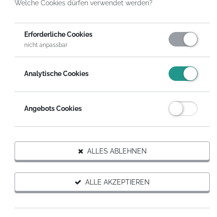
Welche Cookies dürfen verwendet werden?
HelpDirect
Spenden an Organisationen
justiceF
Erforderliche Cookies
nicht anpassbar
DIESER ORGANISATION SPENDEN
Analytische Cookies
Auf Wunsch erhältst du eine steuerabzugsfähige
Spendenquittung.
Angebots Cookies
SPENDEN MIT SPENDENGUTSCHEIN
Organisation weiterempfehlen
ALLES ABLEHNEN
ALLE AKZEPTIEREN