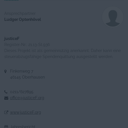
Ansprechpartner
Ludger Optenhövel
justiceF
Register-Nr.: 21.13-St.936
Dieses Projekt ist als gemeinnützig anerkannt. Daher kann eine
steuerabzugsfähige Spendenquittung ausgestellt werden.
Finkenweg 7
46145 Oberhausen
0211/627895
office@justiceF.org
www.justiceF.org
Jahresbericht