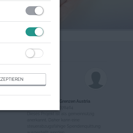
Organisation
Ansprechpartner
ZEPTIEREN
Christian Weindl
Ingenieure ohne Grenzen Austria
Register-Nr.: 940678464
Dieses Projekt ist als gemeinnützig
anerkannt. Daher kann eine
steuerabzugsfähige Spendenquittung
ausgestellt werden.