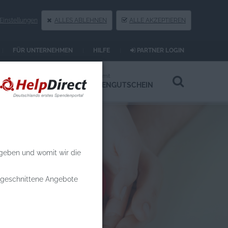
instellungen
ALLES ABLEHNEN
ALLE AKZEPTIEREN
FÜR UNTERNEHMEN
HILFE
PARTNER LOGIN
Spenden an
Spenden mit
HILFSPROJEKTE
SPENDENGUTSCHEIN
 geben und womit wir die
zugeschnittene Angebote