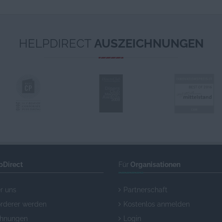
HELPDIRECT
AUSZEICHNUNGEN
pDirect
Für
Organisationen
r uns
Partnerschaft
örderer werden
Kostenlos anmelden
chnungen
Login