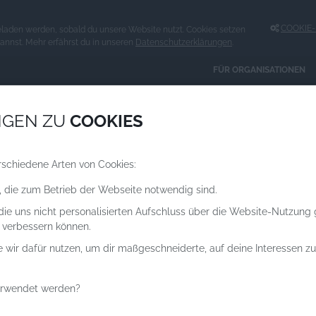
COOKIE-E
eladen werden, sobald du unsere Website nutzt. Cookies setzen
kannst. Mehr erfährst du in unseren
Datenschutzerklärungen
.
FÜR ORGANISATIONEN
Spenden an
NGEN ZU
COOKIES
ORGANISATIONEN
rschiedene Arten von Cookies:
, die zum Betrieb der Webseite notwendig sind.
 die uns nicht personalisierten Aufschluss über die Website-Nutzung
 verbessern können.
e wir dafür nutzen, um dir maßgeschneiderte, auf deine Interessen 
erwendet werden?