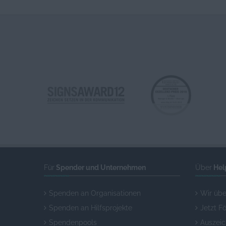
Für
Spender und Unternehmen
Über
Hel
Spenden an Organisationen
Wir übe
Spenden an Hilfsprojekte
Jetzt F
Spendenpools
Auszei