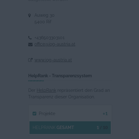
Auweg 30
5400 Rif
+436503303101
office@iog-austria.at
www.iog-austria.at
HelpRank - Transparenzsystem
Der
HelpRank
repräsentiert den Grad an
Transparenz dieser Organisation.
+1
Projekte
1
/ 10
HELPRANK
GESAMT