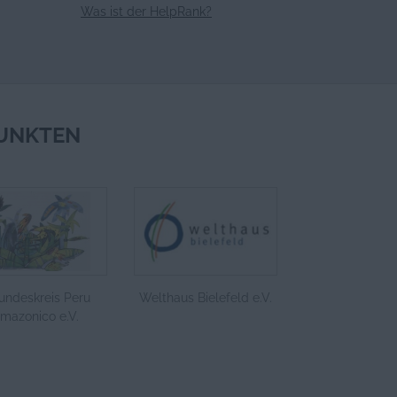
Was ist der HelpRank?
UNKTEN
undeskreis Peru
Welthaus Bielefeld e.V.
mazonico e.V.