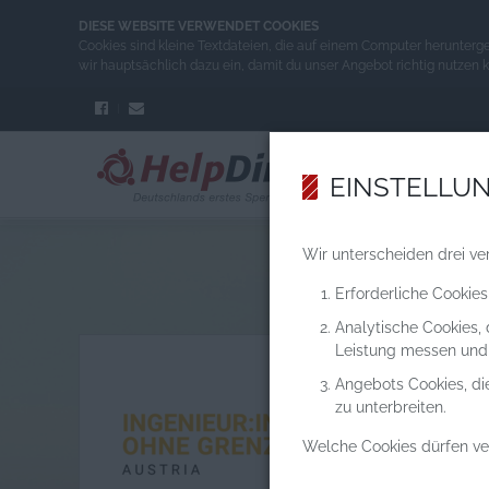
DIESE WEBSITE VERWENDET COOKIES
Cookies sind kleine Textdateien, die auf einem Computer herunterg
wir hauptsächlich dazu ein, damit du unser Angebot richtig nutzen 
EINSTELLU
Wir unterscheiden drei ve
Erforderliche Cookies
Analytische Cookies,
Leistung messen und
Angebots Cookies, di
zu unterbreiten.
Welche Cookies dürfen v