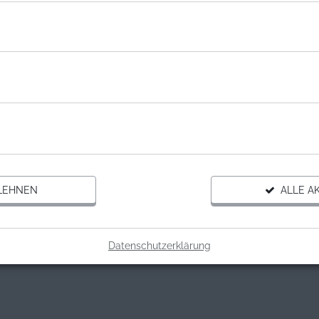
NISATION
NIEURE OHNE GRENZEN AUSTRIA
re ohne Grenzen Austria
Gutschein Spende
LEHNEN
ALLE AK
Datenschutzerklärung