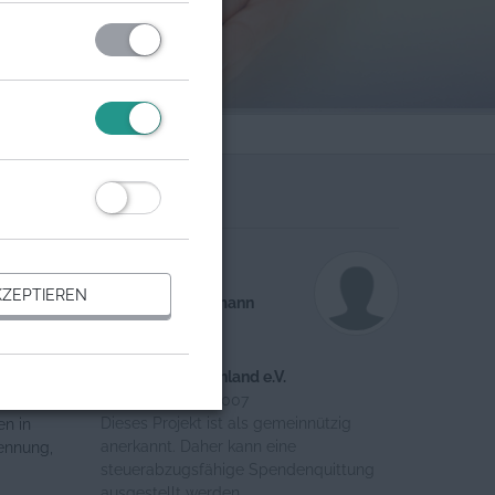
Organisation
te dieses
Ansprechpartner
. Die
ZEPTIEREN
Ellen Schlendermann
 in
HelpAge Deutschland e.V.
en,
Register-Nr.: 200007
Dieses Projekt ist als gemeinnützig
en in
anerkannt. Daher kann eine
kennung,
steuerabzugsfähige Spendenquittung
ausgestellt werden.