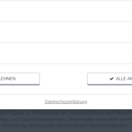
NISATION
AGE DEUTSCHLAND E.V.
 Deutschland e.V.
ne Informationen
l alter Menschen an der Weltbevölkerung vergrößert sich rasant. Mit
erts wird es mehr Menschen über 60 Jahre geben als Kinder unter 15
LEHNEN
ALLE AK
alter Menschen lebt in den Entwicklungsländern, 100 Millionen davon
rmut.
cklungspolitisches Hilfswerk fordert HelpAge Deutschland die sozial
Datenschutzerklärung
tlichen und kulturellen Rechte alter Menschen ein. Dazu fördern wir
afte Projekte zur Verbesserung der Lebensverhältnisse alter Mensch
ungs- und Transformationsländern. Diese Projekte sollen ihnen Aner
lle Absicherung, Wohlergehen und ein Leben in Würde ermöglichen.