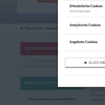
ORGA
Erforderliche Cookies
HELP
nicht anpassbar
Analytische Cookies
HelpDirect
Spenden an Organisationen
HelpAge
Angebots Cookies
Allgemei
DIESER ORGANISATION SPENDEN
Der Antei
Jahrhund
Auf Wunsch erhältst du eine
ALLES AB
Mehrheit 
steuerabzugsfähige Spendenquittung.
großer A
Als entwi
SPENDEN MIT SPENDENGUTSCHEIN
wirtschaf
beispielh
Entwickl
Organisation weiterempfehlen
finanzie