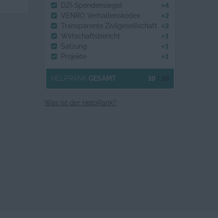
+4
DZI-Spendensiegel
+2
VENRO Verhaltenskodex
+2
Transparente Zivilgesellschaft
+1
Wirtschaftsbericht
+1
Satzung
+1
Projekte
10
/ 10
HELPRANK
GESAMT
Was ist der HelpRank?