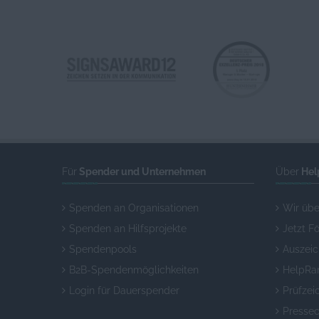
Für
Spender und Unternehmen
Über
Hel
Spenden an Organisationen
Wir übe
Spenden an Hilfsprojekte
Jetzt F
Spendenpools
Auszei
B2B-Spendenmöglichkeiten
HelpRa
Login für Dauerspender
Prüfzei
Pressec