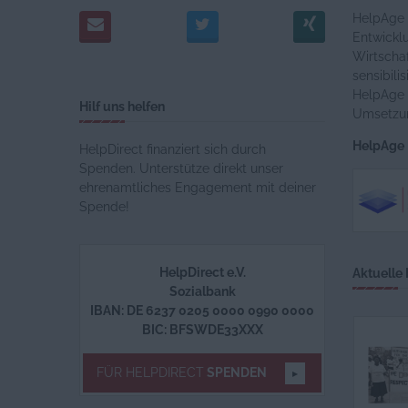
HelpAge D
Entwicklu
Wirtschaf
sensibili
HelpAge 
Hilf uns helfen
Umsetzun
HelpAge D
HelpDirect finanziert sich durch
Spenden. Unterstütze direkt unser
ehrenamtliches Engagement mit deiner
Spende!
HelpDirect e.V.
Aktuelle 
Sozialbank
IBAN: DE 6237 0205 0000 0990 0000
BIC: BFSWDE33XXX
FÜR HELPDIRECT
SPENDEN