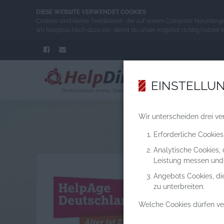
DIESE WEBSITE VERWENDET COOKIES
Cookies sind kleine Textdateien, die auf einem Computer herunterg
wir hauptsächlich dazu ein, damit du unser Angebot richtig nutzen 
EINSTELLU
Wir unterscheiden drei ve
Erforderliche Cookies
Analytische Cookies,
Leistung messen und
Angebots Cookies, di
zu unterbreiten.
Welche Cookies dürfen v