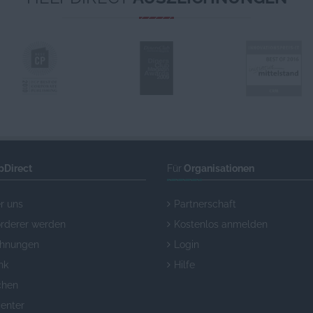
pDirect
Für
Organisationen
r uns
Partnerschaft
örderer werden
Kostenlos anmelden
chnungen
Login
nk
Hilfe
chen
enter