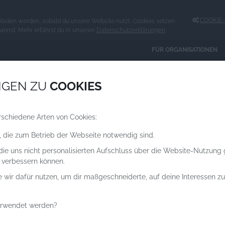
COOKIE-E
eladen werden, sobald du unsere Website nutzt. Cookies setzen
kannst. Mehr erfährst du in unseren
Datenschutzerklärungen
.
FÜR ORGANISATIONEN
Spenden an
NGEN ZU
COOKIES
ORGANISATIONEN
rschiedene Arten von Cookies:
, die zum Betrieb der Webseite notwendig sind.
 die uns nicht personalisierten Aufschluss über die Website-Nutzung
 verbessern können.
e wir dafür nutzen, um dir maßgeschneiderte, auf deine Interessen 
erwendet werden?