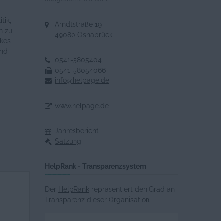
tik,
Arndtstraße 19
n zu
49080 Osnabrück
rkes
und
0541-5805404
0541-58054066
info@helpage.de
www.helpage.de
Jahresbericht
Satzung
HelpRank - Transparenzsystem
Der
HelpRank
repräsentiert den Grad an
Transparenz dieser Organisation.