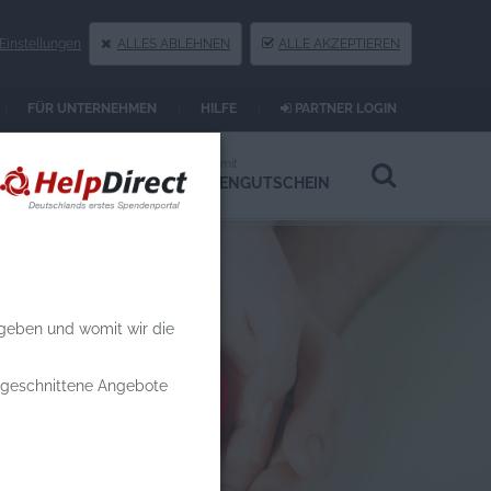
instellungen
ALLES ABLEHNEN
ALLE AKZEPTIEREN
FÜR UNTERNEHMEN
HILFE
PARTNER LOGIN
Spenden an
Spenden mit
HILFSPROJEKTE
SPENDENGUTSCHEIN
 geben und womit wir die
zugeschnittene Angebote