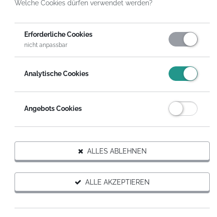
Welche Cookies dürfen verwendet werden?
HelpDirect
Spenden an Organisationen
First Aid for Wonderful Nature (F.A.W.N.) Deutschland e.V.
Spende
Erforderliche Cookies
nicht anpassbar
Analytische Cookies
Angebots Cookies
Organisation
ALLES ABLEHNEN
Ansprechpartner
ALLE AKZEPTIEREN
Ralph Scheel
First Aid for Wonderful Nature (F.A.W.N.) Deutschland e.V.