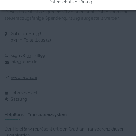
Datenschutzerklärung
Register-Nr.: VR 1812 CB
Dieses Projekt ist als gemeinnützig anerkannt. Daher kann eine
steuerabzugsfähige Spendenquittung ausgestellt werden.
Gubener Str. 36
03149 Forst (Lausitz)
+49 178-33 1 6699
info@fawn.de
www.fawn.de
Jahresbericht
Satzung
HelpRank - Transparenzsystem
Der
HelpRank
repräsentiert den Grad an Transparenz dieser
Organisation.