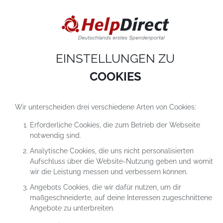
DIESE WEBSITE VERWENDET COOKIES
Cookies sind kleine Textdateien, die auf einem Computer heruntergeladen werde
sobald du unsere Website nutzt. Cookies setzen wir hauptsächlich dazu ein, dam
du unser Angebot richtig nutzen kannst. Mehr erfährst du in
unseren
Datenschutzerklärungen
.
EINSTELLUNGEN ZU
COOKIE-Einstellungen
ALLES ABLEHNEN
ALLE AKZEPTIEREN
COOKIES
Wir unterscheiden drei verschiedene Arten von Cookies:
Erforderliche Cookies, die zum Betrieb der Webseite
notwendig sind.
Analytische Cookies, die uns nicht personalisierten
Aufschluss über die Website-Nutzung geben und womit
wir die Leistung messen und verbessern können.
Angebots Cookies, die wir dafür nutzen, um dir
maßgeschneiderte, auf deine Interessen zugeschnittene
Angebote zu unterbreiten.