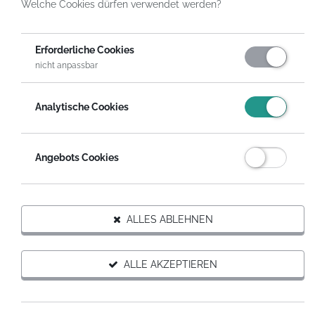
Welche Cookies dürfen verwendet werden?
HelpDirect
Spenden an Organisationen
Deutscher Kinderschutzbund OV Alsdorf-Herzogenrath-Würselen e. V.
Erforderliche Cookies
Gutschein Spende
nicht anpassbar
Analytische Cookies
Angebots Cookies
ALLES ABLEHNEN
Organisation
ALLE AKZEPTIEREN
Ansprechpartner
Ingrid von Morandell