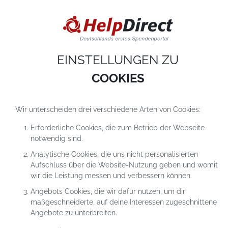
DIESE WEBSITE VERWENDET COOKIES
Cookies sind kleine Textdateien, die auf einem Computer heruntergeladen werde
sobald du unsere Website nutzt. Cookies setzen wir hauptsächlich dazu ein, dam
du unser Angebot richtig nutzen kannst. Mehr erfährst du in
unseren
Datenschutzerklärungen
.
EINSTELLUNGEN ZU
COOKIE-Einstellungen
ALLES ABLEHNEN
ALLE AKZEPTIEREN
COOKIES
Wir unterscheiden drei verschiedene Arten von Cookies:
Erforderliche Cookies, die zum Betrieb der Webseite
notwendig sind.
Analytische Cookies, die uns nicht personalisierten
Aufschluss über die Website-Nutzung geben und womit
wir die Leistung messen und verbessern können.
Angebots Cookies, die wir dafür nutzen, um dir
maßgeschneiderte, auf deine Interessen zugeschnittene
Angebote zu unterbreiten.