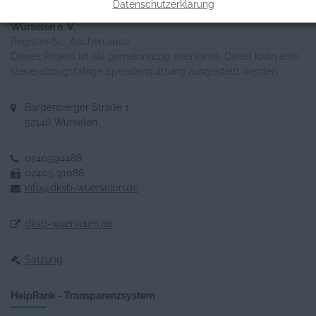
Datenschutzerklärung
Deutscher Kinderschutzbund OV Alsdorf-Herzogenrath-
Würselen e. V.
Register-Nr.: Aachen 2002
Dieses Projekt ist als gemeinnützig anerkannt. Daher kann eine
steuerabzugsfähige Spendenquittung ausgestellt werden.
Bardenberger Straße 1
52146 Würselen
0240594488
02405 91088
info@dksb-wuerselen.de
dksb-wuerselen.de
Satzung
HelpRank - Transparenzsystem