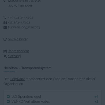
Loebensteinstraße 25
30175 Hannover
+49 511 94373-12
0511/94373-73
fundraising@dsw.org
www.dsw.org
Jahresbericht
Satzung
HelpRank - Transparenzsystem
Der
HelpRank
repräsentiert den Grad an Transparenz dieser
Organisation.
+4
DZI-Spendensiegel
+2
VENRO Verhaltenskodex