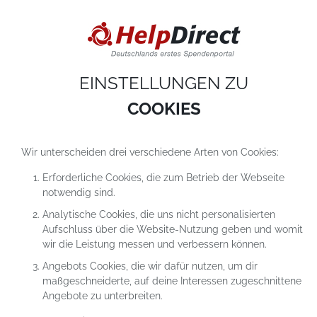
DIESE WEBSITE VERWENDET COOKIES
Cookies sind kleine Textdateien, die auf einem Computer heruntergeladen werde
sobald du unsere Website nutzt. Cookies setzen wir hauptsächlich dazu ein, dam
du unser Angebot richtig nutzen kannst. Mehr erfährst du in
unseren
Datenschutzerklärungen
.
EINSTELLUNGEN ZU
COOKIE-Einstellungen
ALLES ABLEHNEN
ALLE AKZEPTIEREN
COOKIES
Wir unterscheiden drei verschiedene Arten von Cookies:
Erforderliche Cookies, die zum Betrieb der Webseite
notwendig sind.
Analytische Cookies, die uns nicht personalisierten
Aufschluss über die Website-Nutzung geben und womit
wir die Leistung messen und verbessern können.
Angebots Cookies, die wir dafür nutzen, um dir
maßgeschneiderte, auf deine Interessen zugeschnittene
Angebote zu unterbreiten.