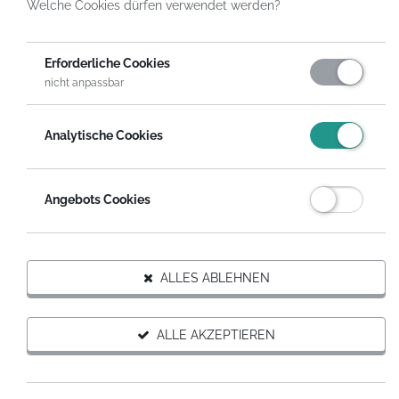
Welche Cookies dürfen verwendet werden?
HelpDirect
Spenden an Organisationen
Deutsche Stiftung Weltbevölkerung DSW
Erforderliche Cookies
nicht anpassbar
DIESER ORGANISATION SPENDEN
Analytische Cookies
Auf Wunsch erhältst du eine steuerabzugsfähige
Spendenquittung.
Angebots Cookies
SPENDEN MIT SPENDENGUTSCHEIN
ALLES ABLEHNEN
Organisation weiterempfehlen
ALLE AKZEPTIEREN