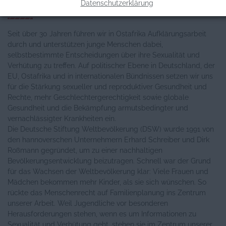
Datenschutzerklärung
Allgemeine Informationen
Seit über 30 Jahren führen wir in Ostafrika Aufklärungsarbeit
durch und unterstützen junge Menschen dabei,
selbstbestimmte Entscheidungen über ihre Sexualität und
Verhütung zu treffen. Auf politischer Ebene in Deutschland, der
EU, Ostafrika und in internationalen Bündnissen setzen wir uns
für die Stärkung sexueller und reproduktiver Gesundheit und
Rechte, mehr Geschlechtergerechtigkeit sowie globale
Gesundheit und die Bekämpfung armutsbedingter und
vernachlässigter Krankheiten ein.
Die Deutsche Stiftung Weltbevölkerung (DSW) wurde 1991 von
den hannoverschen Unternehmern Erhard Schreiber und Dirk
Roßmann gegründet, um zu einer nachhaltigen
Bevölkerungsentwicklung beizutragen. Schnell war der Grund
für das Wachsen der Weltbevölkerung klar: Viele Frauen und
Mädchen bekommen mehr Kinder, als sie sich wünschen. So
rückte das Menschenrecht auf Familienplanung ins Zentrum
unserer Arbeit. Weil Jugendliche vor besonderen
Herausforderungen stehen, wenn es um Informationen zu
Sexualität und Verhütung geht, stehen sie im Zentrum unserer