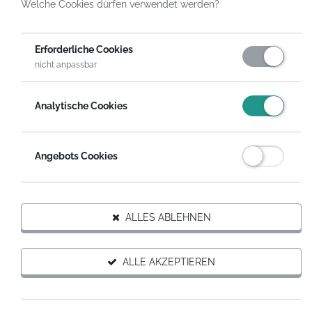
Welche Cookies dürfen verwendet werden?
HelpDirect
Spenden an Organisationen
Aktion Hessen hilft e. V.
Spende
Erforderliche Cookies
nicht anpassbar
Analytische Cookies
Angebots Cookies
Organisation
ALLES ABLEHNEN
Ansprechpartner
Tobias Greilich
ALLE AKZEPTIEREN
Aktion Hessen hilft e. V.
Register-Nr.: VR1417