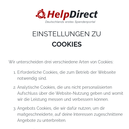
DIESE WEBSITE VERWENDET COOKIES
Cookies sind kleine Textdateien, die auf einem Computer heruntergeladen werde
sobald du unsere Website nutzt. Cookies setzen wir hauptsächlich dazu ein, dam
du unser Angebot richtig nutzen kannst. Mehr erfährst du in
unseren
Datenschutzerklärungen
.
EINSTELLUNGEN ZU
COOKIE-Einstellungen
ALLES ABLEHNEN
ALLE AKZEPTIEREN
COOKIES
Wir unterscheiden drei verschiedene Arten von Cookies:
Erforderliche Cookies, die zum Betrieb der Webseite
notwendig sind.
Analytische Cookies, die uns nicht personalisierten
Aufschluss über die Website-Nutzung geben und womit
wir die Leistung messen und verbessern können.
Angebots Cookies, die wir dafür nutzen, um dir
maßgeschneiderte, auf deine Interessen zugeschnittene
Angebote zu unterbreiten.