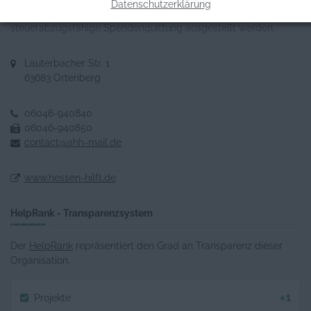
Datenschutzerklärung
Dieses Projekt ist als gemeinnützig anerkannt. Daher kann eine
steuerabzugsfähige Spendenquittung ausgestellt werden.
Lauterbacher Str. 1
63683 Ortenberg
06046-940840
06046-940850
contact@ahh-mail.de
www.hessen-hilft.de
HelpRank - Transparenzsystem
Der
HelpRank
repräsentiert den Grad an Transparenz dieser
Organisation.
+1
Projekte