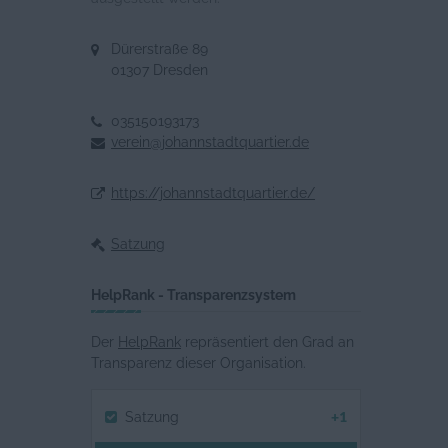
Dürerstraße 89
01307 Dresden
035150193173
verein@johannstadtquartier.de
https://johannstadtquartier.de/
Satzung
HelpRank - Transparenzsystem
Der
HelpRank
repräsentiert den Grad an
Transparenz dieser Organisation.
+1
Satzung