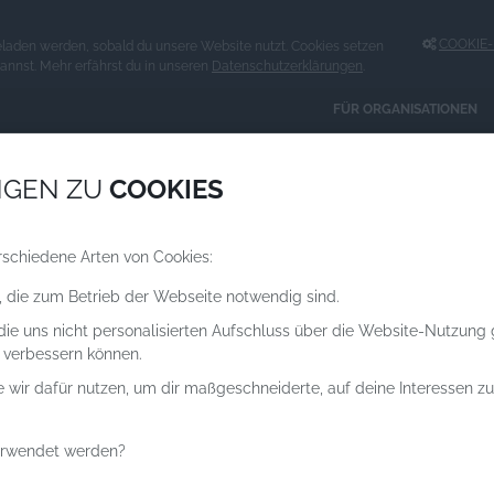
COOKIE-E
eladen werden, sobald du unsere Website nutzt. Cookies setzen
kannst. Mehr erfährst du in unseren
Datenschutzerklärungen
.
FÜR ORGANISATIONEN
Spenden an
NGEN ZU
COOKIES
ORGANISATIONEN
rschiedene Arten von Cookies:
, die zum Betrieb der Webseite notwendig sind.
 die uns nicht personalisierten Aufschluss über die Website-Nutzung
 verbessern können.
e wir dafür nutzen, um dir maßgeschneiderte, auf deine Interessen 
erwendet werden?