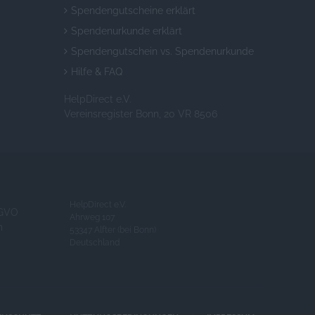
Spendengutscheine erklärt
Spendenurkunde erklärt
Spendengutschein vs. Spendenurkunde
Hilfe & FAQ
HelpDirect e.V.
Vereinsregister Bonn, 20 VR 8506
HelpDirect e.V.
GVO
Ahrweg 107
m
53347 Alfter (bei Bonn)
Deutschland