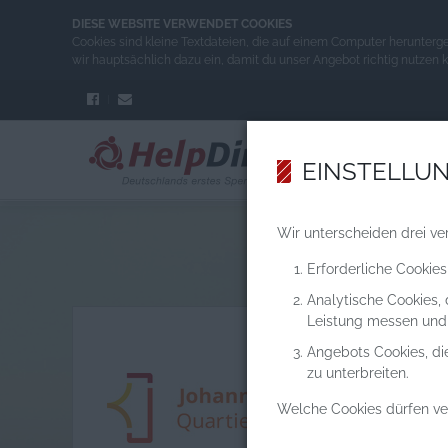
DIESE WEBSITE VERWENDET COOKIES
Cookies sind kleine Textdateien, die auf einem Computer herunterg
wir hauptsächlich dazu ein, damit du unser Angebot richtig nutzen 
EINSTELLU
Wir unterscheiden drei ve
Erforderliche Cookies
Analytische Cookies,
Leistung messen und
Angebots Cookies, di
zu unterbreiten.
Welche Cookies dürfen v