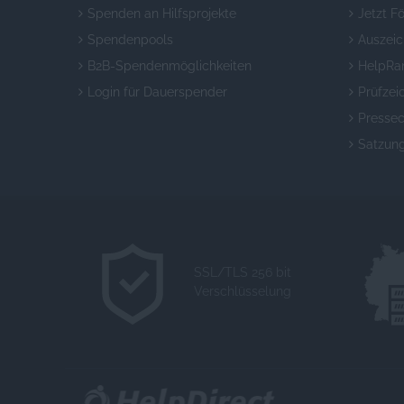
Spenden an Hilfsprojekte
Jetzt F
Spendenpools
Auszei
B2B-Spendenmöglichkeiten
HelpRa
Login für Dauerspender
Prüfzei
Pressec
Satzun
SSL/TLS 256 bit
Verschlüsselung