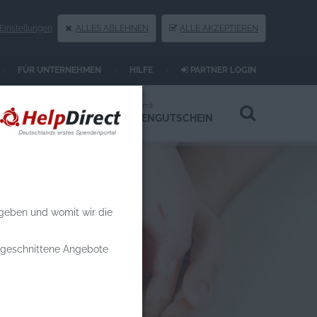
instellungen
ALLES ABLEHNEN
ALLE AKZEPTIEREN
FÜR UNTERNEHMEN
HILFE
PARTNER LOGIN
Spenden an
Spenden mit
HILFSPROJEKTE
SPENDENGUTSCHEIN
 geben und womit wir die
zugeschnittene Angebote