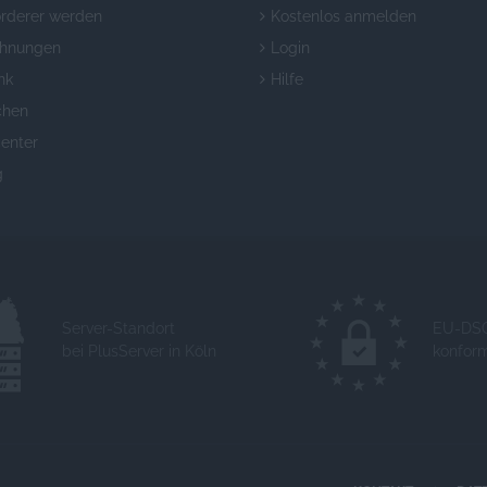
örderer werden
Kostenlos anmelden
chnungen
Login
nk
Hilfe
chen
enter
g
Server-Standort
EU-DS
bei PlusServer in Köln
konfor