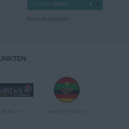
1
/ 10
HELPRANK
GESAMT
Was ist der HelpRank?
UNKTEN
AKuBiZ e.V.
Leben ohne Armut e.V