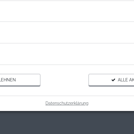
NISATION
NNSTADT QUARTIER E.V.
adt Quartier e.V.
Spende
LEHNEN
ALLE AK
Datenschutzerklärung