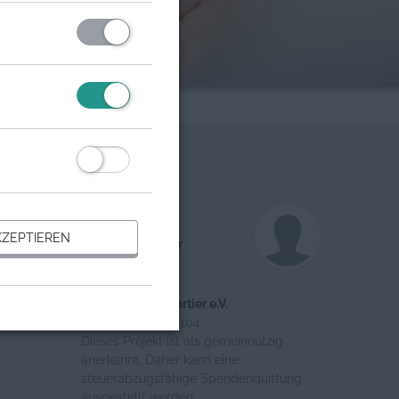
Organisation
Ansprechpartner
ZEPTIEREN
Gabriel Schindler
JohannStadt Quartier e.V.
Register-Nr.: VR5104
Dieses Projekt ist als gemeinnützig
anerkannt. Daher kann eine
steuerabzugsfähige Spendenquittung
ausgestellt werden.