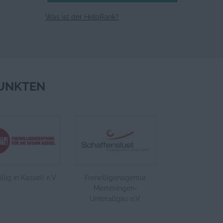
Was ist der HelpRank?
UNKTEN
llig in Kassel! e.V.
Freiwilligenagentur
Memmingen-
Unterallgäu e.V.