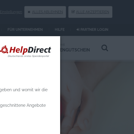
instellungen
ALLES ABLEHNEN
ALLE AKZEPTIEREN
FÜR UNTERNEHMEN
HILFE
PARTNER LOGIN
Spenden an
Spenden mit
HILFSPROJEKTE
SPENDENGUTSCHEIN
 geben und womit wir die
zugeschnittene Angebote