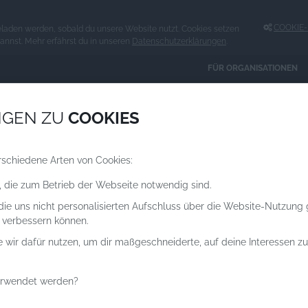
COOKIE-E
eladen werden, sobald du unsere Website nutzt. Cookies setzen
kannst. Mehr erfährst du in unseren
Datenschutzerklärungen
.
FÜR ORGANISATIONEN
Spenden an
NGEN ZU
COOKIES
ORGANISATIONEN
rschiedene Arten von Cookies:
, die zum Betrieb der Webseite notwendig sind.
 die uns nicht personalisierten Aufschluss über die Website-Nutzung
 verbessern können.
e wir dafür nutzen, um dir maßgeschneiderte, auf deine Interessen 
erwendet werden?