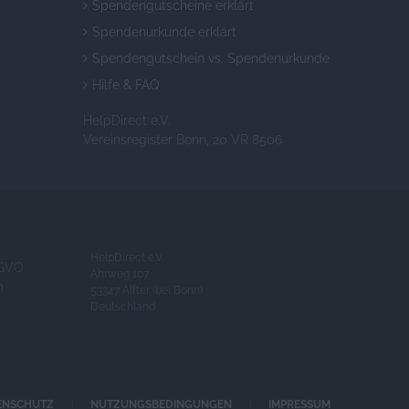
Spendengutscheine erklärt
Spendenurkunde erklärt
Spendengutschein vs. Spendenurkunde
Hilfe & FAQ
HelpDirect e.V.
Vereinsregister Bonn, 20 VR 8506
HelpDirect e.V.
GVO
Ahrweg 107
m
53347 Alfter (bei Bonn)
Deutschland
ENSCHUTZ
NUTZUNGSBEDINGUNGEN
IMPRESSUM