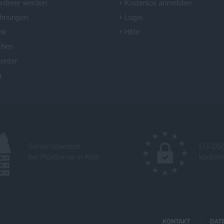
örderer werden
Kostenlos anmelden
chnungen
Login
nk
Hilfe
chen
enter
g
Server-Standort
EU-DS
bei PlusServer in Köln
konfor
KONTAKT
DAT