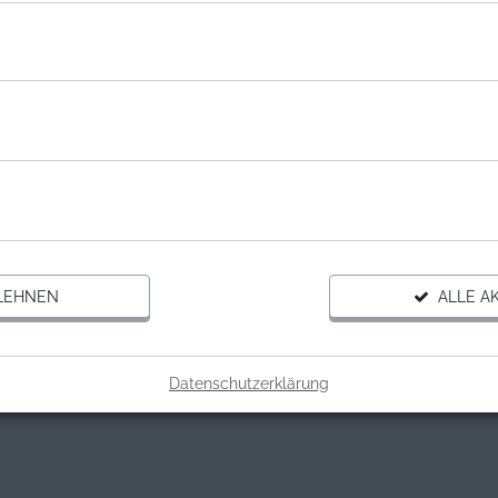
NISATION
LOS E.V.
e.V.
Gutschein Spende
LEHNEN
ALLE AK
Datenschutzerklärung