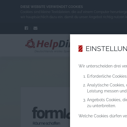
DIESE WEBSITE VERWENDET COOKIES
Cookies sind kleine Textdateien, die auf einem Computer herunterg
wir hauptsächlich dazu ein, damit du unser Angebot richtig nutzen 
EINSTELLU
Wir unterscheiden drei ve
Erforderliche Cookies
Analytische Cookies,
Leistung messen und
Angebots Cookies, di
zu unterbreiten.
Welche Cookies dürfen v