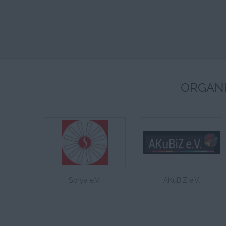
ORGANI
Sorya e.V.
AKuBiZ e.V.