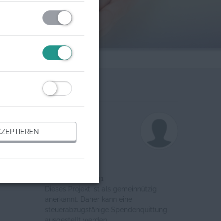
Organisation
Ansprechpartner
ZEPTIEREN
Norah Joskowitz
formlos e.V.
Register-Nr.: 17641
Dieses Projekt ist als gemeinnützig
anerkannt. Daher kann eine
steuerabzugsfähige Spendenquittung
ausgestellt werden.