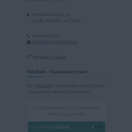
Rendeler Straße 32
60385 Frankfurt am Main
015224873696
formlos.e.v@gmail.com
www.form-los.de
HelpRank - Transparenzsystem
Der
HelpRank
repräsentiert den Grad an
Transparenz dieser Organisation.
Die Organisation erfüllt leider keine
Bewertungspunkte.
0
/ 10
HELPRANK
GESAMT