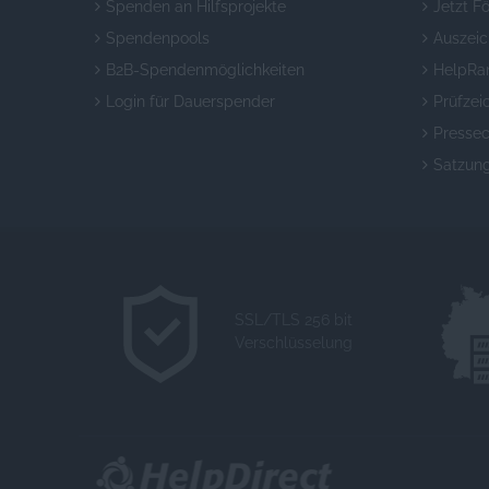
Spenden an Hilfsprojekte
Jetzt F
Spendenpools
Auszei
B2B-Spendenmöglichkeiten
HelpRa
Login für Dauerspender
Prüfzei
Pressec
Satzun
SSL/TLS 256 bit
Verschlüsselung